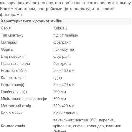
кольору фактичного товару, що пов`язане зі спотворенням кольору
Вашим монітором, настройками фотоапаратури та іншими
факторами.
Характеристики кухонної мийки
Серія
Kubus 2
Тип монтажу
під стільницю
Матеріал
фраграніт
Форма
прямокутна
Вид поверхні
фраграніт
Наявність крила
без крила
Розміри мийки
560x460 мм
Кількість чаш
одна
Розмір чаш(і)
520х420 мм
Глибина чаш(і)
200 мм
Мінімальна ширина шафи
600 мм
Монтажний отвір
520x420 мм
Колір мийки
сірий сланець
вентиль-ексцентрик 3½", перелив,
Комплектація
кріплення, сифон, коландер, килимок
Rollmat