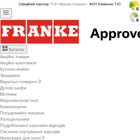
Офіційний партнер
ТОВ «Франке Україна»
- ФОП Клименко Т.Ю.
6
6
6
6
6
6
6
6
6
6
6
6
6
6
6
6
6
6
6
6
6
6
6
6
6
6
6
6
Каталог
Акційні товари
Акційні комплекти
Кухонні мийки
Змішувачі
Варильні поверхні
Духові шафи
Витяжки
Мікрохвильові печі
Кавомашини
Посудомийні машини
Холодильники
Подрібнювачі харчових відходів
Системи сортування відходів
Аксесуари для кухні