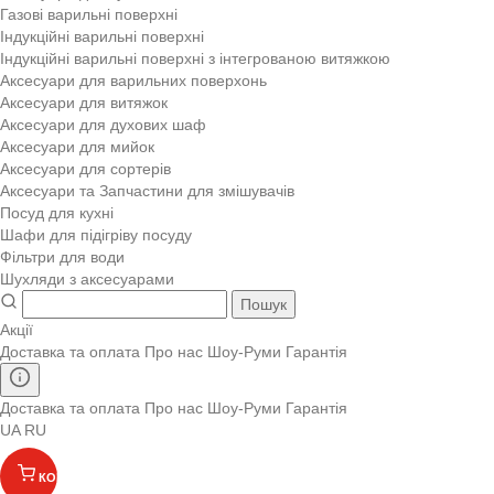
Газові варильні поверхні
Індукційні варильні поверхні
Індукційні варильні поверхні з інтегрованою витяжкою
Аксесуари для варильних поверхонь
Аксесуари для витяжок
Аксесуари для духових шаф
Аксесуари для мийок
Аксесуари для сортерів
Аксесуари та Запчастини для змішувачів
Посуд для кухні
Шафи для підігріву посуду
Фільтри для води
Шухляди з аксесуарами
Пошук
Акції
Доставка та оплата
Про нас
Шоу-Руми
Гарантія
Доставка та оплата
Про нас
Шоу-Руми
Гарантія
UA
RU
КОШИК
(
)