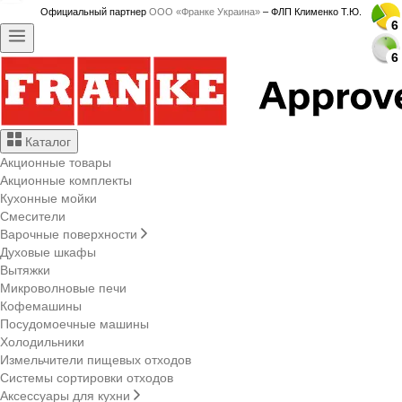
Официальный партнер
ООО «Франке Украина»
– ФЛП Клименко Т.Ю.
6
6
6
6
6
6
6
6
6
6
6
6
6
6
6
6
6
6
6
6
6
6
6
6
6
6
6
6
6
6
Каталог
Акционные товары
Акционные комплекты
Кухонные мойки
Смесители
Варочные поверхности
Духовые шкафы
Вытяжки
Микроволновые печи
Кофемашины
Посудомоечные машины
Холодильники
Измельчители пищевых отходов
Системы сортировки отходов
Аксессуары для кухни