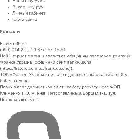
Наши шоу-румы
Видео шоу-рум
Личный кабинет
Карта сайта
Контакти
Franke Store
(099) 014-29-27
(067) 955-15-51
Цей інтернет магазин являється офіційним партнером компанії
Франке Україна (офіційний сайт franke.ua/hs
(https://frstore.com.ua/franke.ua/hs)).
ТОВ «Франке Україна» не несе відповідальність за зміст сайту
frstore.com.ua.
Повну відповідальність за зміст і роботу ресурсу несе ФОП
Клименко Т.Ю, м. Київ, Петропавлівська Борщагівка, вул.
Петропавлівська, 6.