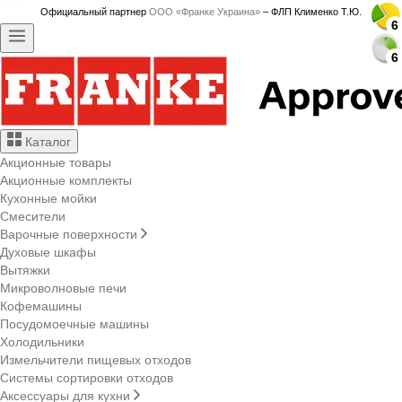
Официальный партнер
ООО «Франке Украина»
– ФЛП Клименко Т.Ю.
6
6
6
6
6
6
6
6
6
6
6
6
6
6
6
6
6
6
6
6
6
6
6
6
6
6
6
6
Каталог
Акционные товары
Акционные комплекты
Кухонные мойки
Смесители
Варочные поверхности
Духовые шкафы
Вытяжки
Микроволновые печи
Кофемашины
Посудомоечные машины
Холодильники
Измельчители пищевых отходов
Системы сортировки отходов
Аксессуары для кухни