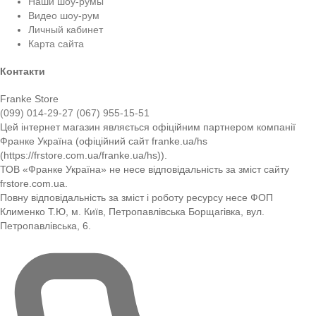
Наши шоу-румы
Видео шоу-рум
Личный кабинет
Карта сайта
Контакти
Franke Store
(099) 014-29-27
(067) 955-15-51
Цей інтернет магазин являється офіційним партнером компанії
Франке Україна (офіційний сайт franke.ua/hs
(https://frstore.com.ua/franke.ua/hs)).
ТОВ «Франке Україна» не несе відповідальність за зміст сайту
frstore.com.ua.
Повну відповідальність за зміст і роботу ресурсу несе ФОП
Клименко Т.Ю, м. Київ, Петропавлівська Борщагівка, вул.
Петропавлівська, 6.