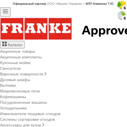
Официальный партнер
ООО «Франке Украина»
– ФЛП Клименко Т.Ю.
6
6
6
6
6
6
6
6
6
6
6
6
6
6
6
6
6
6
6
6
6
6
6
6
6
6
Каталог
Акционные товары
Акционные комплекты
Кухонные мойки
Смесители
Варочные поверхности
Духовые шкафы
Вытяжки
Микроволновые печи
Кофемашины
Посудомоечные машины
Холодильники
Измельчители пищевых отходов
Системы сортировки отходов
Аксессуары для кухни