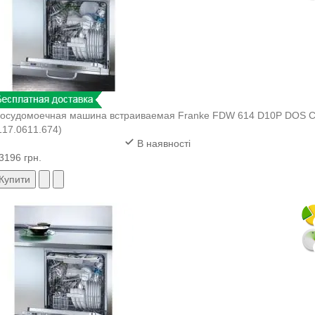
осудомоечная машина встраиваемая Franke FDW 614 D10P DOS 
117.0611.674)
В наявності
3196 грн.
Купити