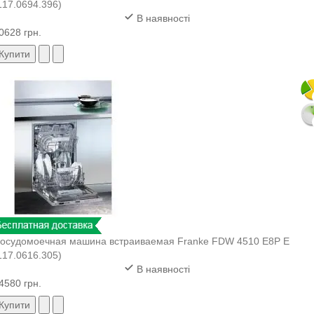
117.0694.396)
В наявності
0628 грн.
Купити
осудомоечная машина встраиваемая Franke FDW 4510 E8P E
117.0616.305)
В наявності
4580 грн.
Купити