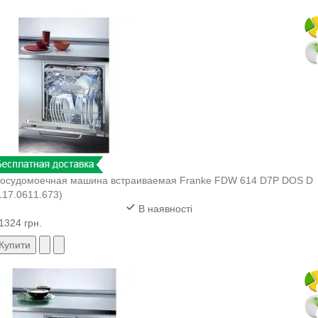
осудомоечная машина встраиваемая Franke FDW 614 D7P DOS D
117.0611.673)
В наявності
1324 грн.
Купити