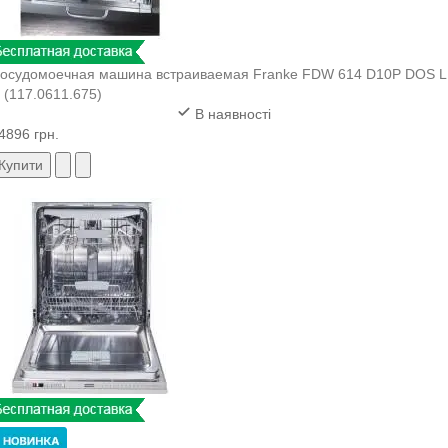
осудомоечная машина встраиваемая Franke FDW 614 D10P DOS 
 (117.0611.675)
В наявності
4896 грн.
Купити