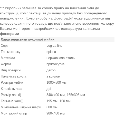
*** Виробник залишає за собою право на внесення змін до
конструкції, комплектації та дизайну приладу без попереднього
повідомлення. Колір виробу на фотографії може відрізнятися від
кольору фактичного товару, що пов`язане зі спотворенням кольору
Вашим монітором, настройками фотоапаратури та іншими
факторами.
Характеристики кухонної мийки
Серія
Logica line
Тип монтажу
врізна
Матеріал
нержавіюча сталь
Форма
прямокутна
Вид поверхні
декор
Наявність крила
з крилом
Розміри мийки
1000х500 мм
Кількість чаш
дві
Розмір чаш(і)
340х400 мм, 165х306 мм
Глибина чаш(і)
195 мм, 150 мм
Мінімальна ширина шафи
600 мм
Монтажний отвір
980х480 мм