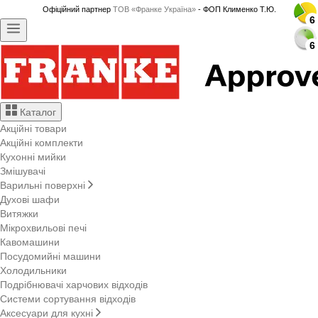
Офіційний партнер
ТОВ «Франке Україна»
- ФОП Клименко Т.Ю.
6
6
6
6
6
6
6
6
6
6
6
6
6
6
6
6
6
6
6
6
6
6
6
6
6
6
6
6
6
6
Каталог
Акційні товари
Акційні комплекти
Кухонні мийки
Змішувачі
Варильні поверхні
Духові шафи
Витяжки
Мікрохвильові печі
Кавомашини
Посудомийні машини
Холодильники
Подрібнювачі харчових відходів
Системи сортування відходів
Аксесуари для кухні