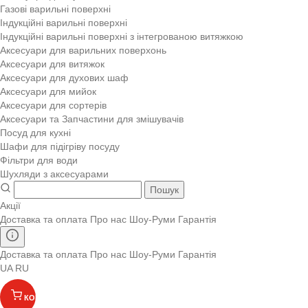
Газові варильні поверхні
Індукційні варильні поверхні
Індукційні варильні поверхні з інтегрованою витяжкою
Аксесуари для варильних поверхонь
Аксесуари для витяжок
Аксесуари для духових шаф
Аксесуари для мийок
Аксесуари для сортерів
Аксесуари та Запчастини для змішувачів
Посуд для кухні
Шафи для підігріву посуду
Фільтри для води
Шухляди з аксесуарами
Пошук
Акції
Доставка та оплата
Про нас
Шоу-Руми
Гарантія
Доставка та оплата
Про нас
Шоу-Руми
Гарантія
UA
RU
КОШИК
(
)