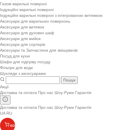
Газові варильні поверхні
Індукційні варильні поверхні
Індукційні варильні поверхні з інтегрованою витяжкою
Аксесуари для варильних поверхонь
Аксесуари для витяжок
Аксесуари для духових шаф
Аксесуари для мийок
Аксесуари для сортерів
Аксесуари та Запчастини для змішувачів
Посуд для кухні
Шафи для підігріву посуду
Фільтри для води
Шухляди з аксесуарами
Пошук
Акції
Доставка та оплата
Про нас
Шоу-Руми
Гарантія
Доставка та оплата
Про нас
Шоу-Руми
Гарантія
UA
RU
КОШИК
(
)