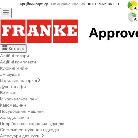
Офіційний партнер
ТОВ «Франке Україна»
- ФОП Клименко Т.Ю.
6
6
6
6
6
6
6
6
6
6
6
6
6
6
6
6
6
6
6
6
6
6
6
6
6
6
6
6
6
6
Каталог
Акційні товари
Акційні комплекти
Кухонні мийки
Змішувачі
Варильні поверхні
Духові шафи
Витяжки
Мікрохвильові печі
Кавомашини
Посудомийні машини
Холодильники
Подрібнювачі харчових відходів
Системи сортування відходів
Аксесуари для кухні