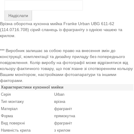
Надіслати
Врізна оборотна кухонна мийка Franke Urban UBG 611-62
(114.0716.708) сірий сланець із фраграніту з однією чашею та
крилом.
*** Виробник залишає за собою право на внесення змін до
конструкції, комплектації та дизайну приладу без попереднього
повідомлення. Колір виробу на фотографії може відрізнятися від
кольору фактичного товару, що пов`язане зі спотворенням кольору
Вашим монітором, настройками фотоапаратури та іншими
факторами.
Характеристики кухонної мийки
Серія
Urban
Тип монтажу
врізна
Матеріал
фраграніт
Форма
прямокутна
Вид поверхні
фраграніт
Наявність крила
з крилом