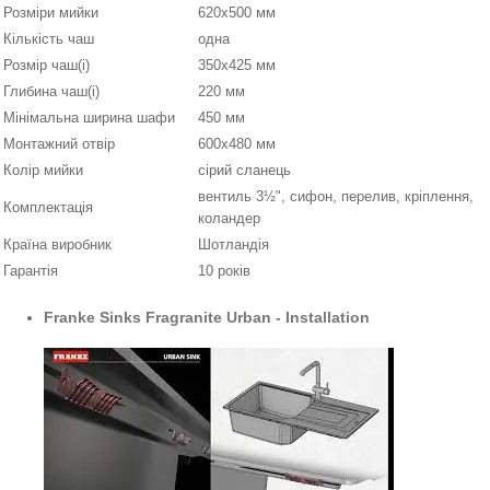
Розміри мийки
620х500 мм
Кількість чаш
одна
Розмір чаш(і)
350х425 мм
Глибина чаш(і)
220 мм
Мінімальна ширина шафи
450 мм
Монтажний отвір
600х480 мм
Колір мийки
сірий сланець
вентиль 3½", сифон, перелив, кріплення,
Комплектація
коландер
Країна виробник
Шотландія
Гарантія
10 років
Franke Sinks Fragranite Urban - Installation