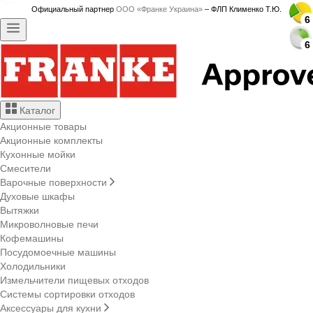
Официальный партнер
ООО «Франке Украина»
– ФЛП Клименко Т.Ю.
6
6
6
6
6
6
6
6
6
6
6
6
6
6
6
6
6
6
6
6
6
6
6
6
6
6
6
6
6
6
Каталог
Акционные товары
Акционные комплекты
Кухонные мойки
Смесители
Варочные поверхности
Духовые шкафы
Вытяжки
Микроволновые печи
Кофемашины
Посудомоечные машины
Холодильники
Измельчители пищевых отходов
Системы сортировки отходов
Аксессуары для кухни