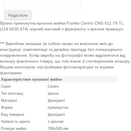
Надіслати
Врізна прямокутна кухонна мийка Franke Centro CNG 611-78 TL
(114.0630.474) чорний матовий з фраграніту з крилом праворуч.
*** Виробник залишає за собою право на внесення змін до
конструкції, комплектації та дизайну приладу без попереднього
повідомлення. Колір виробу на фотографії може відрізнятися від
кольору фактичного товару, що пов`язане зі спотворенням кольору
Вашим монітором, настройками фотоапаратури та іншими
факторами.
Характеристики кухонної мийки
Серія
Centro
Тип монтажу
врізна
Матеріал
фраграніт
Форма
прямокутна
Вид поверхні
фраграніт
Наявність крила
з крилом
Розміри мийки
780х500 мм