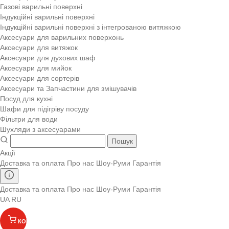
Газові варильні поверхні
Індукційні варильні поверхні
Індукційні варильні поверхні з інтегрованою витяжкою
Аксесуари для варильних поверхонь
Аксесуари для витяжок
Аксесуари для духових шаф
Аксесуари для мийок
Аксесуари для сортерів
Аксесуари та Запчастини для змішувачів
Посуд для кухні
Шафи для підігріву посуду
Фільтри для води
Шухляди з аксесуарами
Пошук
Акції
Доставка та оплата
Про нас
Шоу-Руми
Гарантія
Доставка та оплата
Про нас
Шоу-Руми
Гарантія
UA
RU
КОШИК
(
)