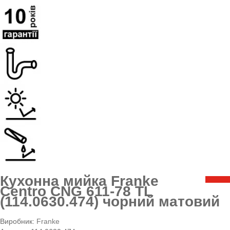
Кухонна мийка Franke
Centro CNG 611-78 TL
(114.0630.474) чорний матовий
Виробник:
Franke