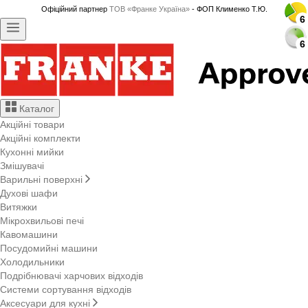
Офіційний партнер
ТОВ «Франке Україна»
- ФОП Клименко Т.Ю.
6
6
6
6
6
6
6
6
6
6
6
6
6
6
6
6
6
6
6
6
6
6
6
6
6
6
6
6
6
6
Каталог
Акційні товари
Акційні комплекти
Кухонні мийки
Змішувачі
Варильні поверхні
Духові шафи
Витяжки
Мікрохвильові печі
Кавомашини
Посудомийні машини
Холодильники
Подрібнювачі харчових відходів
Системи сортування відходів
Аксесуари для кухні