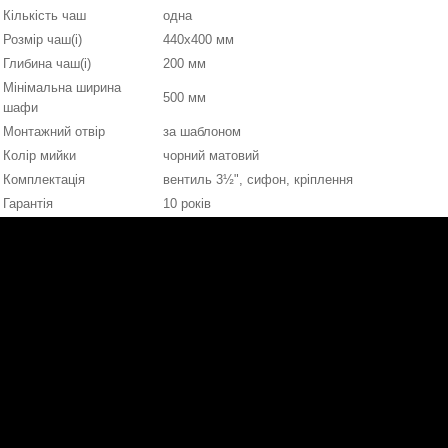
Кількість чаш
одна
Розмір чаш(і)
440х400 мм
Глибина чаш(і)
200 мм
Мінімальна ширина
500 мм
шафи
Монтажний отвір
за шаблоном
Колір мийки
чорний матовий
Комплектація
вентиль 3½", сифон, кріплення
Гарантія
10 років