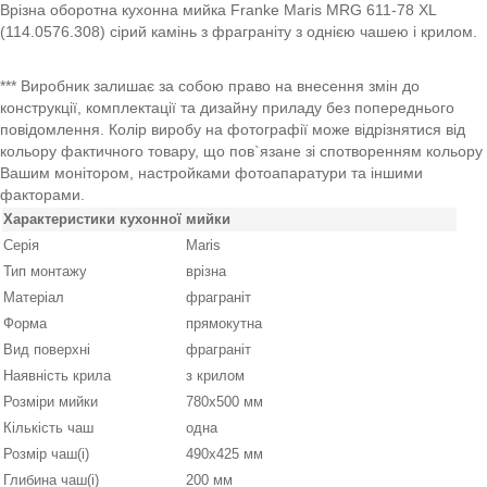
Врізна оборотна кухонна мийка Franke Maris MRG 611-78 XL
(114.0576.308) сірий камінь з фраграніту з однією чашею і крилом.
*** Виробник залишає за собою право на внесення змін до
конструкції, комплектації та дизайну приладу без попереднього
повідомлення. Колір виробу на фотографії може відрізнятися від
кольору фактичного товару, що пов`язане зі спотворенням кольору
Вашим монітором, настройками фотоапаратури та іншими
факторами.
Характеристики кухонної мийки
Серія
Maris
Тип монтажу
врізна
Матеріал
фраграніт
Форма
прямокутна
Вид поверхні
фраграніт
Наявність крила
з крилом
Розміри мийки
780х500 мм
Кількість чаш
одна
Розмір чаш(і)
490х425 мм
Глибина чаш(і)
200 мм