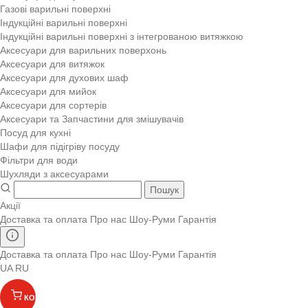
Газові варильні поверхні
Індукційні варильні поверхні
Індукційні варильні поверхні з інтегрованою витяжкою
Аксесуари для варильних поверхонь
Аксесуари для витяжок
Аксесуари для духових шаф
Аксесуари для мийок
Аксесуари для сортерів
Аксесуари та Запчастини для змішувачів
Посуд для кухні
Шафи для підігріву посуду
Фільтри для води
Шухляди з аксесуарами
Пошук
Акції
Доставка та оплата
Про нас
Шоу-Руми
Гарантія
Доставка та оплата
Про нас
Шоу-Руми
Гарантія
UA
RU
КОШИК
(
)