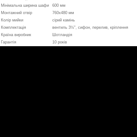
Мінімальна ширина шафи
600 мм
Монтажний отвір
760х480 мм
Колір мийки
сірий камінь
Комплектація
вентиль 3½", сифон, перелив, кріплення
Країна виробник
Шотландія
Гарантія
10 років