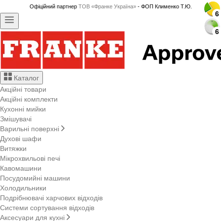
Офіційний партнер
ТОВ «Франке Україна»
- ФОП Клименко Т.Ю.
6
6
6
6
6
6
6
6
6
6
6
6
6
6
6
6
6
6
6
6
6
6
6
6
6
6
Каталог
Акційні товари
Акційні комплекти
Кухонні мийки
Змішувачі
Варильні поверхні
Духові шафи
Витяжки
Мікрохвильові печі
Кавомашини
Посудомийні машини
Холодильники
Подрібнювачі харчових відходів
Системи сортування відходів
Аксесуари для кухні