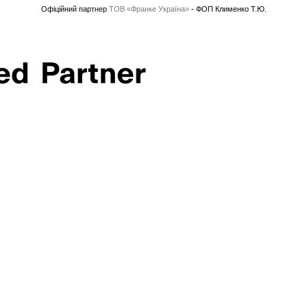
Офіційний партнер
ТОВ «Франке Україна»
- ФОП Клименко Т.Ю.