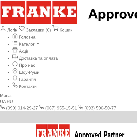
Логін
Закладки (0)
Кошик
Головна
Каталог
Акції
Доставка та оплата
Про нас
Шоу-Руми
Гарантія
Контакти
Мова:
UA
RU
(099) 014-29-27
(067) 955-15-51
(093) 590-50-77