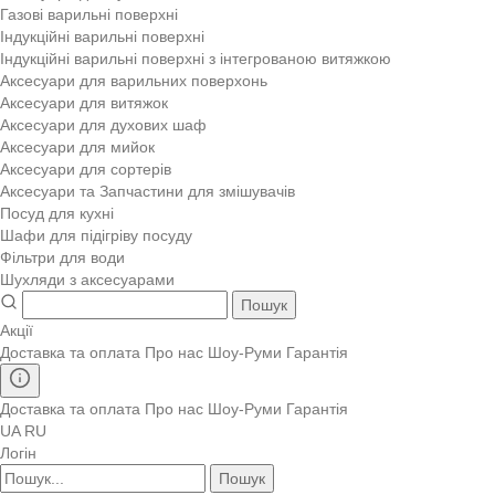
Газові варильні поверхні
Індукційні варильні поверхні
Індукційні варильні поверхні з інтегрованою витяжкою
Аксесуари для варильних поверхонь
Аксесуари для витяжок
Аксесуари для духових шаф
Аксесуари для мийок
Аксесуари для сортерів
Аксесуари та Запчастини для змішувачів
Посуд для кухні
Шафи для підігріву посуду
Фільтри для води
Шухляди з аксесуарами
Пошук
Акції
Доставка та оплата
Про нас
Шоу-Руми
Гарантія
Доставка та оплата
Про нас
Шоу-Руми
Гарантія
UA
RU
Логін
Пошук