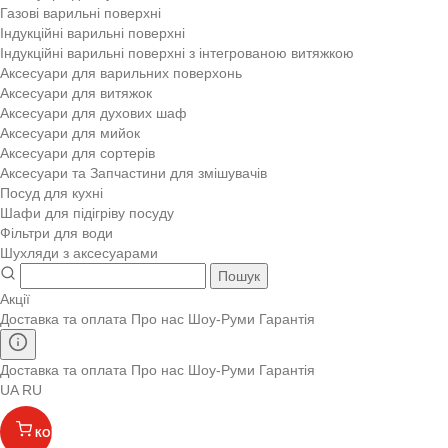
Газові варильні поверхні
Індукційні варильні поверхні
Індукційні варильні поверхні з інтегрованою витяжкою
Аксесуари для варильних поверхонь
Аксесуари для витяжок
Аксесуари для духових шаф
Аксесуари для мийок
Аксесуари для сортерів
Аксесуари та Запчастини для змішувачів
Посуд для кухні
Шафи для підігріву посуду
Фільтри для води
Шухляди з аксесуарами
Пошук
Акції
Доставка та оплата
Про нас
Шоу-Руми
Гарантія
Доставка та оплата
Про нас
Шоу-Руми
Гарантія
UA
RU
КОШИК
(
)