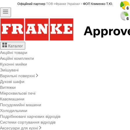
Офіційний партнер
ТОВ «Франке Україна»
- ФОП Клименко Т.Ю.
6
6
6
6
6
6
6
6
6
6
6
6
6
6
6
6
6
6
6
6
6
6
6
6
6
6
6
6
6
6
Каталог
Акційні товари
Акційні комплекти
Кухонні мийки
Змішувачі
Варильні поверхні
Духові шафи
Витяжки
Мікрохвильові печі
Кавомашини
Посудомийні машини
Холодильники
Подрібнювачі харчових відходів
Системи сортування відходів
Аксесуари для кухні