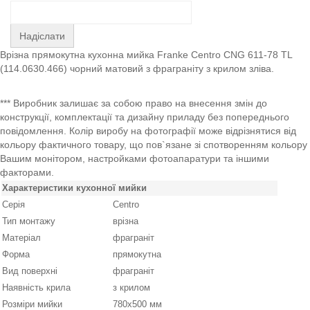
Надіслати
Врізна прямокутна кухонна мийка Franke Centro CNG 611-78 TL
(114.0630.466) чорний матовий з фраграніту з крилом зліва.
*** Виробник залишає за собою право на внесення змін до
конструкції, комплектації та дизайну приладу без попереднього
повідомлення. Колір виробу на фотографії може відрізнятися від
кольору фактичного товару, що пов`язане зі спотворенням кольору
Вашим монітором, настройками фотоапаратури та іншими
факторами.
Характеристики кухонної мийки
Серія
Centro
Тип монтажу
врізна
Матеріал
фраграніт
Форма
прямокутна
Вид поверхні
фраграніт
Наявність крила
з крилом
Розміри мийки
780х500 мм