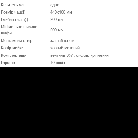
Кількість чаш
одна
Розмір чаш(і)
440х400 мм
Глибина чаш(і)
200 мм
Мінімальна ширина
500 мм
шафи
Монтажний отвір
за шаблоном
Колір мийки
чорний матовий
Комплектація
вентиль 3½", сифон, кріплення
Гарантія
10 років