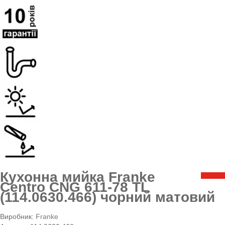
Кухонна мийка Franke
Centro CNG 611-78 TL
(114.0630.466) чорний матовий
Виробник:
Franke