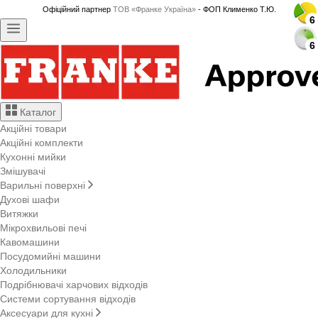
Офіційний партнер
ТОВ «Франке Україна»
- ФОП Клименко Т.Ю.
6
6
6
6
6
6
6
6
6
6
6
6
6
6
6
6
6
6
6
6
6
6
6
6
Каталог
Акційні товари
Акційні комплекти
Кухонні мийки
Змішувачі
Варильні поверхні
Духові шафи
Витяжки
Мікрохвильові печі
Кавомашини
Посудомийні машини
Холодильники
Подрібнювачі харчових відходів
Системи сортування відходів
Аксесуари для кухні