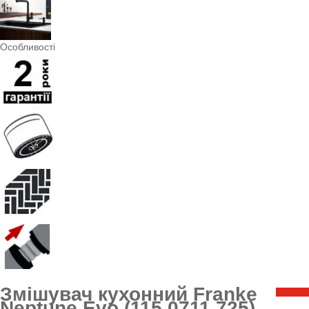
Особливості
Змішувач кухонний Franke
Neptune Evo (115.0711.725)