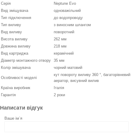
Серія
Neptune Evo
Вид зміщувача
одноважільний
Тип підключення
до водопроводу
Тип виливу
з виносним шлангом
Вид виливу
поворотний
Висота виливу
262 мм
Довжина виливу
218 мм
Вид картриджа
керамічний
Діаметр монтажного отвору
35 мм
Колір змішувача
чорний матовий
кут повороту виливу 360 °, багаторівневий
Особливості моделі
аератор, висувний вилив
Країна виробник
Італія
Гарантія
2 роки
Написати відгук
Ваше ім`я