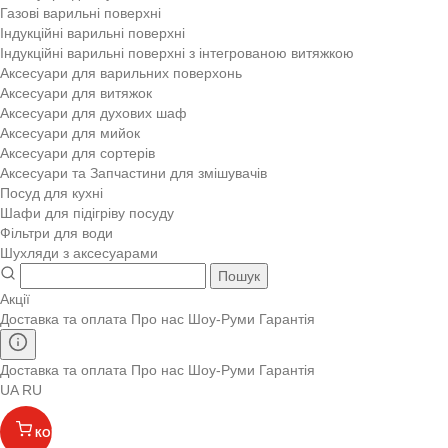
Газові варильні поверхні
Індукційні варильні поверхні
Індукційні варильні поверхні з інтегрованою витяжкою
Аксесуари для варильних поверхонь
Аксесуари для витяжок
Аксесуари для духових шаф
Аксесуари для мийок
Аксесуари для сортерів
Аксесуари та Запчастини для змішувачів
Посуд для кухні
Шафи для підігріву посуду
Фільтри для води
Шухляди з аксесуарами
Пошук
Акції
Доставка та оплата
Про нас
Шоу-Руми
Гарантія
Доставка та оплата
Про нас
Шоу-Руми
Гарантія
UA
RU
КОШИК
(
)