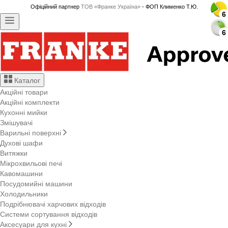
Офіційний партнер
ТОВ «Франке Україна»
- ФОП Клименко Т.Ю.
6
6
6
6
6
6
6
6
6
6
6
6
6
6
6
6
6
6
6
6
6
6
6
6
6
6
6
6
Каталог
Акційні товари
Акційні комплекти
Кухонні мийки
Змішувачі
Варильні поверхні
Духові шафи
Витяжки
Мікрохвильові печі
Кавомашини
Посудомийні машини
Холодильники
Подрібнювачі харчових відходів
Системи сортування відходів
Аксесуари для кухні