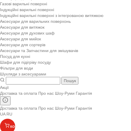
Газові варильні поверхні
Індукційні варильні поверхні
Індукційні варильні поверхні з інтегрованою витяжкою
Аксесуари для варильних поверхонь
Аксесуари для витяжок
Аксесуари для духових шаф
Аксесуари для мийок
Аксесуари для сортерів
Аксесуари та Запчастини для змішувачів
Посуд для кухні
Шафи для підігріву посуду
Фільтри для води
Шухляди з аксесуарами
Пошук
Акції
Доставка та оплата
Про нас
Шоу-Руми
Гарантія
Доставка та оплата
Про нас
Шоу-Руми
Гарантія
UA
RU
КОШИК
(
)