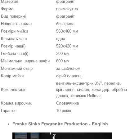
Матеріал
фраграніт
Форма
прямокутна
Вид поверхні
фраграніт
Наявність крила
без крила
Розміри мийки
560x460 мм
Кількість чаш
одна
Розмір чаш(і)
520x420 мм
Глибина чаш(і)
200 мм
Мінімальна ширина шафи
600 мм
Монтажний отвір
за шаблоном
Колір мийки
сірий сланець
вентиль-ексцентрик 3½", перелив,
Комплектація
кріплення, сифон, коландер, обробна
дошка, килимок Rollmat
Країна виробник
Словаччина
Гарантія
10 років
Franke Sinks Fragranite Production - English