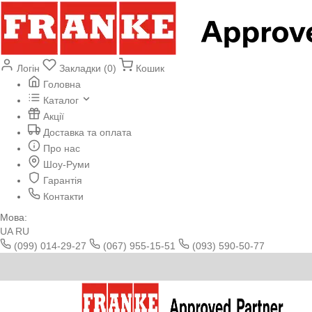
Логін
Закладки (0)
Кошик
Головна
Каталог
Акції
Доставка та оплата
Про нас
Шоу-Руми
Гарантія
Контакти
Мова:
UA
RU
(099) 014-29-27
(067) 955-15-51
(093) 590-50-77