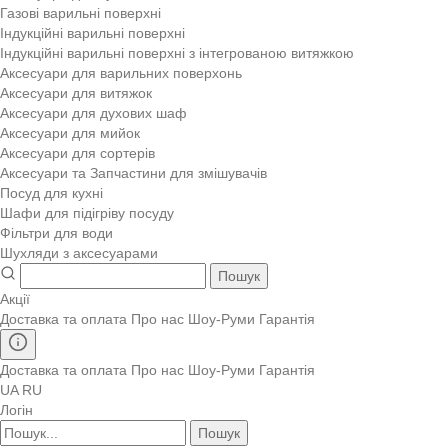
Газові варильні поверхні
Індукційні варильні поверхні
Індукційні варильні поверхні з інтегрованою витяжкою
Аксесуари для варильних поверхонь
Аксесуари для витяжок
Аксесуари для духових шаф
Аксесуари для мийок
Аксесуари для сортерів
Аксесуари та Запчастини для змішувачів
Посуд для кухні
Шафи для підігріву посуду
Фільтри для води
Шухляди з аксесуарами
Пошук
Акції
Доставка та оплата
Про нас
Шоу-Руми
Гарантія
Доставка та оплата
Про нас
Шоу-Руми
Гарантія
UA
RU
Логін
Пошук