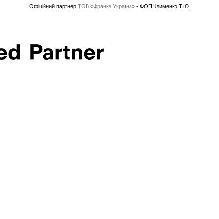
Офіційний партнер
ТОВ «Франке Україна»
- ФОП Клименко Т.Ю.