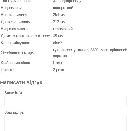
Тип підключення
до водопроводу
Вид виливу
поворотний
Висота виливу
254 мм
Довжина виливу
212 мм
Вид картриджа
керамічний
Діаметр монтажного отвору
35 мм
Колір змішувача
білий
кут повороту виливу 360°, багаторівневий
Особливості моделі
аератор
Країна виробник
Італія
Гарантія
2 роки
Написати відгук
Ваше ім`я
Ваш відгук