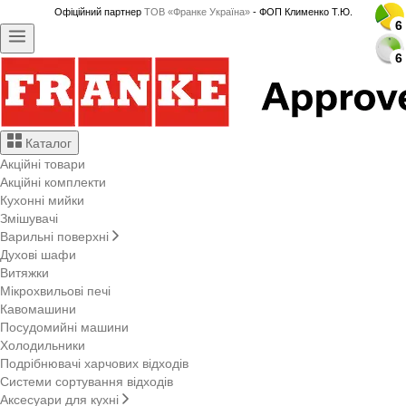
Офіційний партнер
ТОВ «Франке Україна»
- ФОП Клименко Т.Ю.
6
6
6
6
6
6
6
6
6
6
6
6
6
6
6
6
6
6
6
6
6
6
6
6
6
6
6
6
Каталог
Акційні товари
Акційні комплекти
Кухонні мийки
Змішувачі
Варильні поверхні
Духові шафи
Витяжки
Мікрохвильові печі
Кавомашини
Посудомийні машини
Холодильники
Подрібнювачі харчових відходів
Системи сортування відходів
Аксесуари для кухні