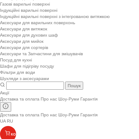
Газові варильні поверхні
Індукційні варильні поверхні
Індукційні варильні поверхні з інтегрованою витяжкою
Аксесуари для варильних поверхонь
Аксесуари для витяжок
Аксесуари для духових шаф
Аксесуари для мийок
Аксесуари для сортерів
Аксесуари та Запчастини для змішувачів
Посуд для кухні
Шафи для підігріву посуду
Фільтри для води
Шухляди з аксесуарами
Пошук
Акції
Доставка та оплата
Про нас
Шоу-Руми
Гарантія
Доставка та оплата
Про нас
Шоу-Руми
Гарантія
UA
RU
КОШИК
(
)