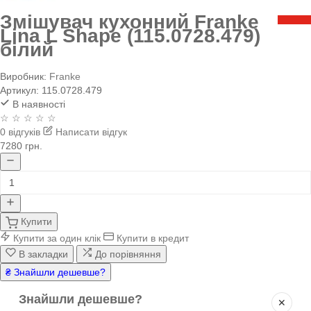
Змішувач кухонний Franke
Lina L Shape (115.0728.479)
білий
Виробник:
Franke
Артикул:
115.0728.479
В наявності
☆ ☆ ☆ ☆ ☆
0 відгуків
Написати відгук
7280 грн.
Купити
Купити за один клік
Купити в кредит
В закладки
До порівняння
₴ Знайшли дешевше?
Знайшли дешевше?
✕