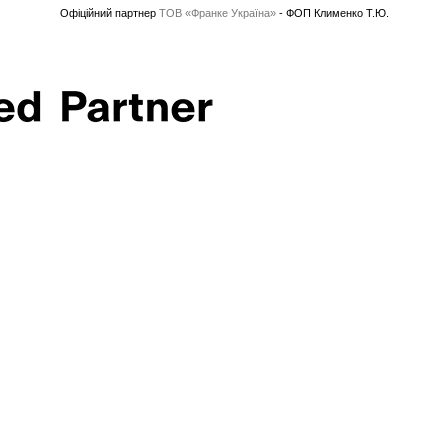
Офіційний партнер
ТОВ «Франке Україна»
- ФОП Клименко Т.Ю.