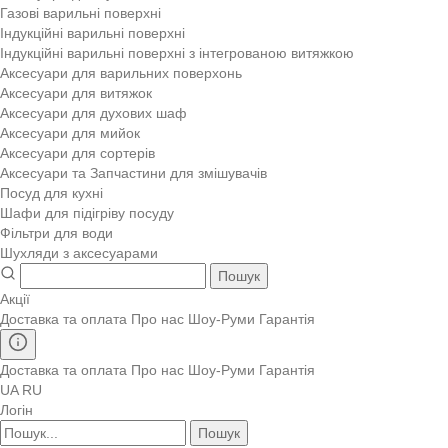
Газові варильні поверхні
Індукційні варильні поверхні
Індукційні варильні поверхні з інтегрованою витяжкою
Аксесуари для варильних поверхонь
Аксесуари для витяжок
Аксесуари для духових шаф
Аксесуари для мийок
Аксесуари для сортерів
Аксесуари та Запчастини для змішувачів
Посуд для кухні
Шафи для підігріву посуду
Фільтри для води
Шухляди з аксесуарами
Пошук
Акції
Доставка та оплата
Про нас
Шоу-Руми
Гарантія
Доставка та оплата
Про нас
Шоу-Руми
Гарантія
UA
RU
Логін
Пошук