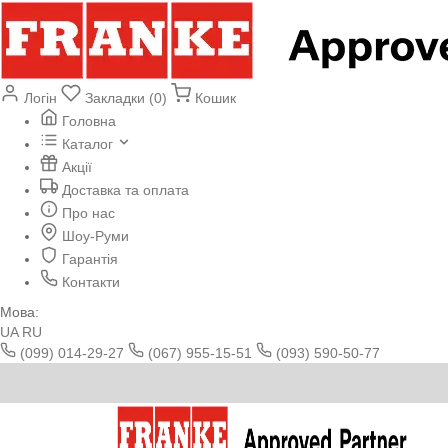
Логін
Закладки (0)
Кошик
Головна
Каталог
Акції
Доставка та оплата
Про нас
Шоу-Руми
Гарантія
Контакти
Мова:
UA
RU
(099) 014-29-27
(067) 955-15-51
(093) 590-50-77