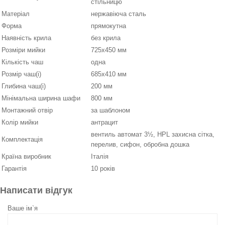
стільницю
Матеріал
нержавіюча сталь
Форма
прямокутна
Наявність крила
без крила
Розміри мийки
725х450 мм
Кількість чаш
одна
Розмір чаш(і)
685х410 мм
Глибина чаш(і)
200 мм
Мінімальна ширина шафи
800 мм
Монтажний отвір
за шаблоном
Колір мийки
антрацит
вентиль автомат 3½, HPL захисна сітка,
Комплектація
перелив, сифон, обробна дошка
Країна виробник
Італія
Гарантія
10 років
Написати відгук
Ваше ім`я