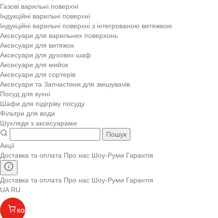
Газові варильні поверхні
Індукційні варильні поверхні
Індукційні варильні поверхні з інтегрованою витяжкою
Аксесуари для варильних поверхонь
Аксесуари для витяжок
Аксесуари для духових шаф
Аксесуари для мийок
Аксесуари для сортерів
Аксесуари та Запчастини для змішувачів
Посуд для кухні
Шафи для підігріву посуду
Фільтри для води
Шухляди з аксесуарами
Пошук
Акції
Доставка та оплата
Про нас
Шоу-Руми
Гарантія
Доставка та оплата
Про нас
Шоу-Руми
Гарантія
UA
RU
КОШИК
(
)