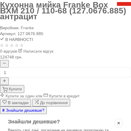
Кухонна мийка Franke Box
BXM 210 / 110-68 (127.0676.885)
антрацит
Виробник:
Franke
Артикул:
127.0676.885
В НАЯВНОСТІ
☆ ☆ ☆ ☆ ☆
0 відгуків
Написати відгук
124748 грн.
Купити
Купити за один клік
Купити в кредит
В закладки
До порівняння
₴ Знайшли дешевше?
Знайшли дешевше?
✕
Введіть свої дані, посилання на дешевшу пропозицію та