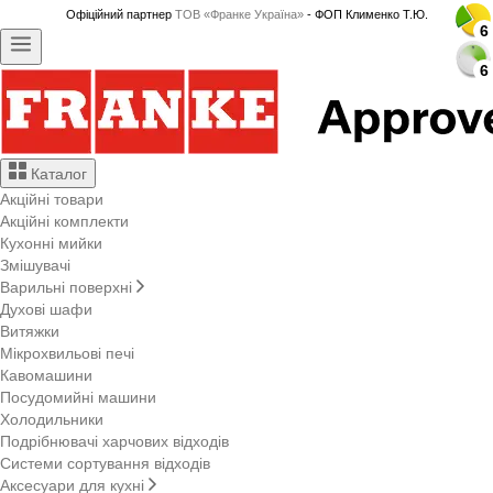
Офіційний партнер
ТОВ «Франке Україна»
- ФОП Клименко Т.Ю.
6
6
6
6
6
6
6
6
6
6
6
6
6
6
6
6
6
6
6
6
6
6
6
6
6
6
Каталог
Акційні товари
Акційні комплекти
Кухонні мийки
Змішувачі
Варильні поверхні
Духові шафи
Витяжки
Мікрохвильові печі
Кавомашини
Посудомийні машини
Холодильники
Подрібнювачі харчових відходів
Системи сортування відходів
Аксесуари для кухні