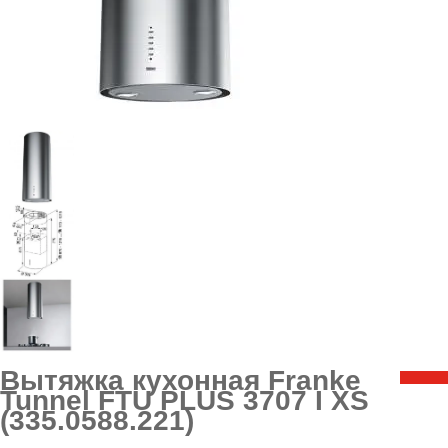
Вытяжка кухонная Franke
Tunnel FTU PLUS 3707 I XS
(335.0588.221)