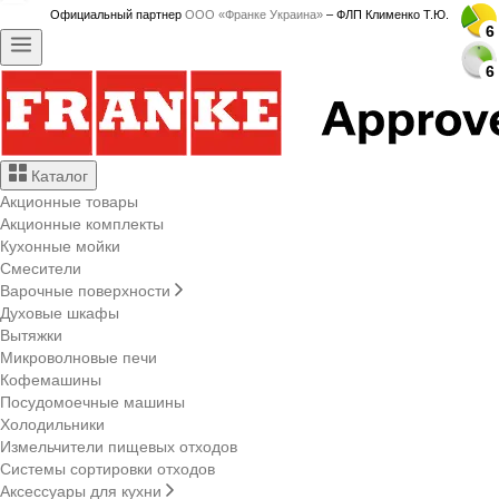
Официальный партнер
ООО «Франке Украина»
– ФЛП Клименко Т.Ю.
6
6
6
6
6
6
6
6
6
6
6
6
6
6
6
6
6
6
6
6
6
6
6
6
6
6
6
6
Каталог
Акционные товары
Акционные комплекты
Кухонные мойки
Смесители
Варочные поверхности
Духовые шкафы
Вытяжки
Микроволновые печи
Кофемашины
Посудомоечные машины
Холодильники
Измельчители пищевых отходов
Системы сортировки отходов
Аксессуары для кухни