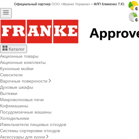
Официальный партнер
ООО «Франке Украина»
– ФЛП Клименко Т.Ю.
6
6
6
6
6
6
6
6
6
6
6
6
6
6
6
6
6
6
6
6
6
6
6
6
6
6
6
6
Каталог
Акционные товары
Акционные комплекты
Кухонные мойки
Смесители
Варочные поверхности
Духовые шкафы
Вытяжки
Микроволновые печи
Кофемашины
Посудомоечные машины
Холодильники
Измельчители пищевых отходов
Системы сортировки отходов
Аксессуары для кухни