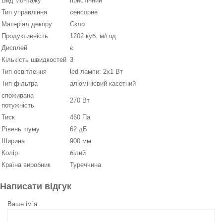
Вид монтажу
пристінний
Тип управління
сенсорне
Матеріал декору
Скло
Продуктивність
1202 куб. м/год
Дисплей
є
Кількість швидкостей
3
Тип освітлення
led лампи: 2х1 Вт
Тип фільтра
алюмінієвий касетний
споживана
270 Вт
потужність
Тиск
460 Па
Рівень шуму
62 дБ
Ширина
900 мм
Колір
білий
Країна виробник
Туреччина
Написати відгук
Ваше ім`я