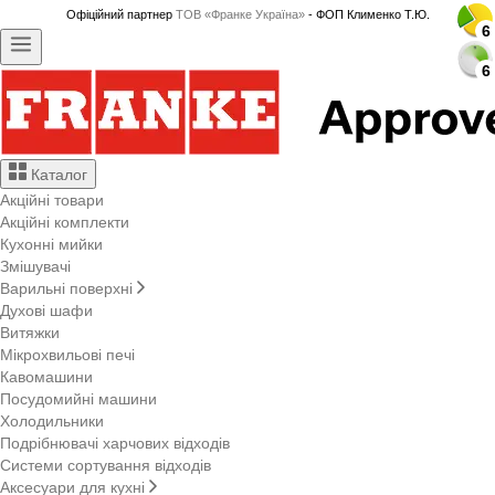
Офіційний партнер
ТОВ «Франке Україна»
- ФОП Клименко Т.Ю.
6
6
6
6
6
6
6
6
6
6
6
6
6
6
6
6
6
6
6
6
6
6
6
6
6
6
6
6
Каталог
Акційні товари
Акційні комплекти
Кухонні мийки
Змішувачі
Варильні поверхні
Духові шафи
Витяжки
Мікрохвильові печі
Кавомашини
Посудомийні машини
Холодильники
Подрібнювачі харчових відходів
Системи сортування відходів
Аксесуари для кухні