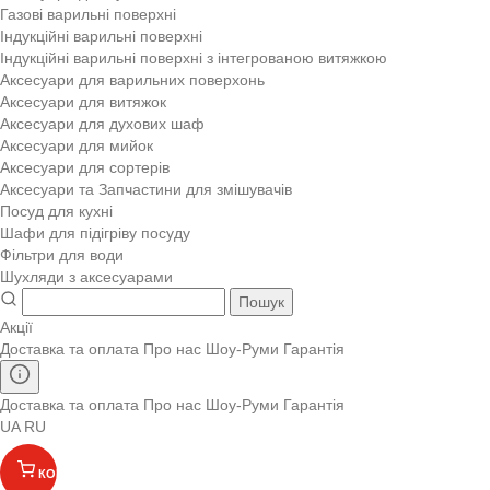
Газові варильні поверхні
Індукційні варильні поверхні
Індукційні варильні поверхні з інтегрованою витяжкою
Аксесуари для варильних поверхонь
Аксесуари для витяжок
Аксесуари для духових шаф
Аксесуари для мийок
Аксесуари для сортерів
Аксесуари та Запчастини для змішувачів
Посуд для кухні
Шафи для підігріву посуду
Фільтри для води
Шухляди з аксесуарами
Пошук
Акції
Доставка та оплата
Про нас
Шоу-Руми
Гарантія
Доставка та оплата
Про нас
Шоу-Руми
Гарантія
UA
RU
КОШИК
(
)