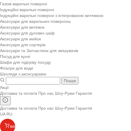
Газові варильні поверхні
Індукційні варильні поверхні
Індукційні варильні поверхні з інтегрованою витяжкою
Аксесуари для варильних поверхонь
Аксесуари для витяжок
Аксесуари для духових шаф
Аксесуари для мийок
Аксесуари для сортерів
Аксесуари та Запчастини для змішувачів
Посуд для кухні
Шафи для підігріву посуду
Фільтри для води
Шухляди з аксесуарами
Пошук
Акції
Доставка та оплата
Про нас
Шоу-Руми
Гарантія
Доставка та оплата
Про нас
Шоу-Руми
Гарантія
UA
RU
КОШИК
(
)