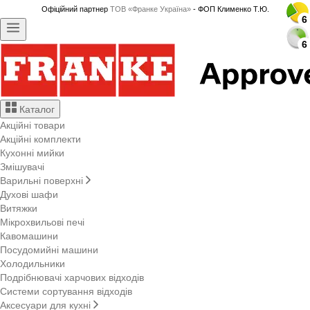
Офіційний партнер
ТОВ «Франке Україна»
- ФОП Клименко Т.Ю.
6
6
6
6
6
6
6
6
6
6
6
6
6
6
6
6
6
6
6
6
6
6
6
6
6
6
6
6
6
6
6
6
6
6
Каталог
Акційні товари
Акційні комплекти
Кухонні мийки
Змішувачі
Варильні поверхні
Духові шафи
Витяжки
Мікрохвильові печі
Кавомашини
Посудомийні машини
Холодильники
Подрібнювачі харчових відходів
Системи сортування відходів
Аксесуари для кухні