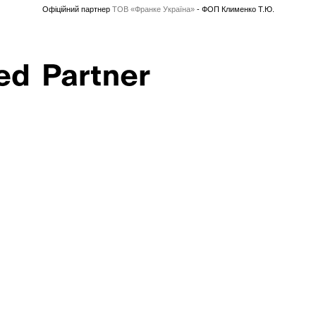
Офіційний партнер
ТОВ «Франке Україна»
- ФОП Клименко Т.Ю.