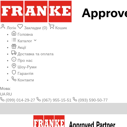
Логін
Закладки (0)
Кошик
Головна
Каталог
Акції
Доставка та оплата
Про нас
Шоу-Руми
Гарантія
Контакти
Мова:
UA
RU
(099) 014-29-27
(067) 955-15-51
(093) 590-50-77