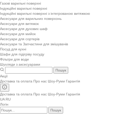
Газові варильні поверхні
Індукційні варильні поверхні
Індукційні варильні поверхні з інтегрованою витяжкою
Аксесуари для варильних поверхонь
Аксесуари для витяжок
Аксесуари для духових шаф
Аксесуари для мийок
Аксесуари для сортерів
Аксесуари та Запчастини для змішувачів
Посуд для кухні
Шафи для підігріву посуду
Фільтри для води
Шухляди з аксесуарами
Пошук
Акції
Доставка та оплата
Про нас
Шоу-Руми
Гарантія
Доставка та оплата
Про нас
Шоу-Руми
Гарантія
UA
RU
Логін
Пошук