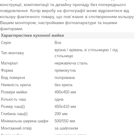
конструкції, комплектації та дизайну приладу без попереднього
повідомлення. Колір виробу на фотографії може відрізнятися від
кольору фактичного товару, що пов`язане зі спотворенням кольору
Вашим монітором, настройками фотоапаратури та іншими
факторами.
Характеристики кухонної мийки
Серія
Box
врізна / врівень зі стільницею / під
Тип монтажу
стільницю
Матеріал
нержавіюча сталь
Форма
прямокутна
Вид поверхні
полірована
Наявність крила
без крила
Розміри мийки
490х450 мм
Кількість чаш
одна
Розмір чаш(і)
450х410 мм
Глибина чаш(і)
200 мм
Мінімальна ширина шафи
500/550 мм
Монтажний отвір
за шаблоном