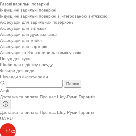
Газові варильні поверхні
Індукційні варильні поверхні
Індукційні варильні поверхні з інтегрованою витяжкою
Аксесуари для варильних поверхонь
Аксесуари для витяжок
Аксесуари для духових шаф
Аксесуари для мийок
Аксесуари для сортерів
Аксесуари та Запчастини для змішувачів
Посуд для кухні
Шафи для підігріву посуду
Фільтри для води
Шухляди з аксесуарами
Пошук
Акції
Доставка та оплата
Про нас
Шоу-Руми
Гарантія
Доставка та оплата
Про нас
Шоу-Руми
Гарантія
UA
RU
КОШИК
(
)