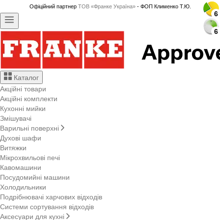
Офіційний партнер
ТОВ «Франке Україна»
- ФОП Клименко Т.Ю.
6
6
6
6
6
6
6
6
6
6
6
6
6
6
6
6
6
6
6
6
6
6
6
6
6
6
6
6
6
6
6
6
6
6
Каталог
Акційні товари
Акційні комплекти
Кухонні мийки
Змішувачі
Варильні поверхні
Духові шафи
Витяжки
Мікрохвильові печі
Кавомашини
Посудомийні машини
Холодильники
Подрібнювачі харчових відходів
Системи сортування відходів
Аксесуари для кухні