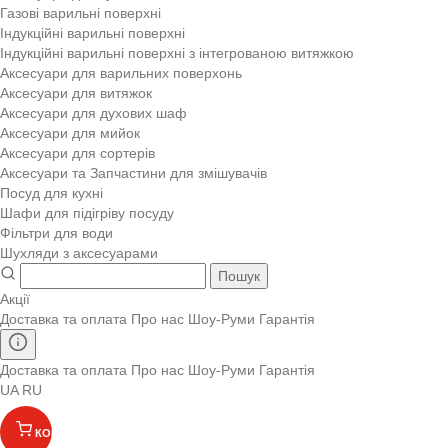
Газові варильні поверхні
Індукційні варильні поверхні
Індукційні варильні поверхні з інтегрованою витяжкою
Аксесуари для варильних поверхонь
Аксесуари для витяжок
Аксесуари для духових шаф
Аксесуари для мийок
Аксесуари для сортерів
Аксесуари та Запчастини для змішувачів
Посуд для кухні
Шафи для підігріву посуду
Фільтри для води
Шухляди з аксесуарами
Пошук
Акції
Доставка та оплата
Про нас
Шоу-Руми
Гарантія
Доставка та оплата
Про нас
Шоу-Руми
Гарантія
UA
RU
КОШИК
(
)