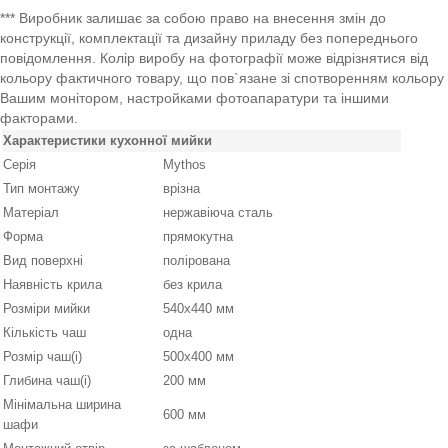
*** Виробник залишає за собою право на внесення змін до
конструкції, комплектації та дизайну приладу без попереднього
повідомлення. Колір виробу на фотографії може відрізнятися від
кольору фактичного товару, що пов`язане зі спотворенням кольору
Вашим монітором, настройками фотоапаратури та іншими
факторами.
Характеристики кухонної мийки
Серія
Mythos
Тип монтажу
врізна
Матеріал
нержавіюча сталь
Форма
прямокутна
Вид поверхні
полірована
Наявність крила
без крила
Розміри мийки
540х440 мм
Кількість чаш
одна
Розмір чаш(і)
500x400 мм
Глибина чаш(і)
200 мм
Мінімальна ширина
600 мм
шафи