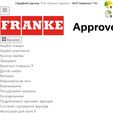
Офіційний партнер
ТОВ «Франке Україна»
- ФОП Клименко Т.Ю.
6
6
6
6
6
6
6
6
6
6
6
6
6
6
6
6
6
6
6
6
6
6
6
6
6
6
6
6
6
6
6
6
6
6
Каталог
Акційні товари
Акційні комплекти
Кухонні мийки
Змішувачі
Варильні поверхні
Духові шафи
Витяжки
Мікрохвильові печі
Кавомашини
Посудомийні машини
Холодильники
Подрібнювачі харчових відходів
Системи сортування відходів
Аксесуари для кухні