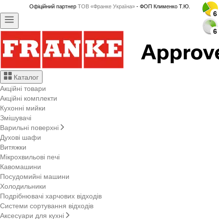
Офіційний партнер
ТОВ «Франке Україна»
- ФОП Клименко Т.Ю.
6
6
6
6
6
6
6
6
6
6
6
6
6
6
6
6
6
6
6
6
6
6
6
6
6
6
6
6
Каталог
Акційні товари
Акційні комплекти
Кухонні мийки
Змішувачі
Варильні поверхні
Духові шафи
Витяжки
Мікрохвильові печі
Кавомашини
Посудомийні машини
Холодильники
Подрібнювачі харчових відходів
Системи сортування відходів
Аксесуари для кухні