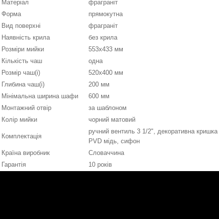
Матеріал
фраграніт
Форма
прямокутна
Вид поверхні
фраграніт
Наявність крила
без крила
Розміри мийки
553х433 мм
Кількість чаш
одна
Розмір чаш(і)
520х400 мм
Глибина чаш(і)
200 мм
Мінімальна ширина шафи
600 мм
Монтажний отвір
за шаблоном
Колір мийки
чорний матовий
ручний вентиль 3 1/2", декоративна кришка
Комплектація
PVD мідь, сифон
Країна виробник
Словаччина
Гарантія
10 років