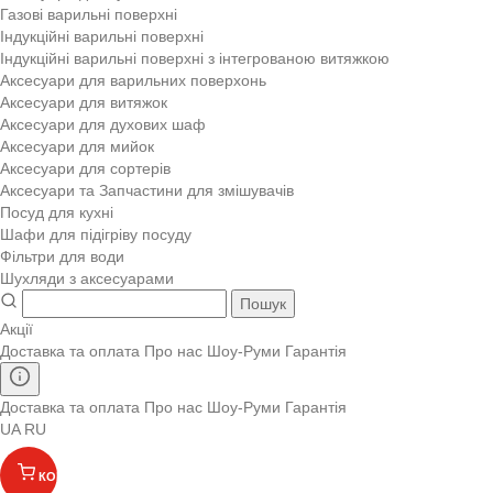
Газові варильні поверхні
Індукційні варильні поверхні
Індукційні варильні поверхні з інтегрованою витяжкою
Аксесуари для варильних поверхонь
Аксесуари для витяжок
Аксесуари для духових шаф
Аксесуари для мийок
Аксесуари для сортерів
Аксесуари та Запчастини для змішувачів
Посуд для кухні
Шафи для підігріву посуду
Фільтри для води
Шухляди з аксесуарами
Пошук
Акції
Доставка та оплата
Про нас
Шоу-Руми
Гарантія
Доставка та оплата
Про нас
Шоу-Руми
Гарантія
UA
RU
КОШИК
(
)