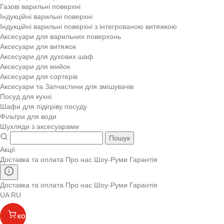
Газові варильні поверхні
Індукційні варильні поверхні
Індукційні варильні поверхні з інтегрованою витяжкою
Аксесуари для варильних поверхонь
Аксесуари для витяжок
Аксесуари для духових шаф
Аксесуари для мийок
Аксесуари для сортерів
Аксесуари та Запчастини для змішувачів
Посуд для кухні
Шафи для підігріву посуду
Фільтри для води
Шухляди з аксесуарами
Пошук
Акції
Доставка та оплата
Про нас
Шоу-Руми
Гарантія
Доставка та оплата
Про нас
Шоу-Руми
Гарантія
UA
RU
КОШИК
(
)