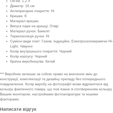
Об'єм: 1,2 л
Діаметр: 16 см
Антипригарне покриття: Ні
Кришка: Є
Матеріал кришки:
Випуск пари на кришці: Отвір
Матеріал ручок: Бакеліт
Термоізоляція ручок: Ні
Сумісні види плит: Газові, Індукційні, Електросклокерамічні Hi-
Light, Чавунні
Колір внутрішнього покриття: Чорний
Колір корпусу: Чорний
Країна виробництва: Китай
*** Виробник залишає за собою право на внесення змін до
конструкції, комплектації та дизайну приладу без попереднього
повідомлення. Колір виробу на фотографії може відрізнятися від
кольору фактичного товару, що пов`язане зі спотворенням кольору
Вашим монітором, настройками фотоапаратури та іншими
факторами.
Написати відгук