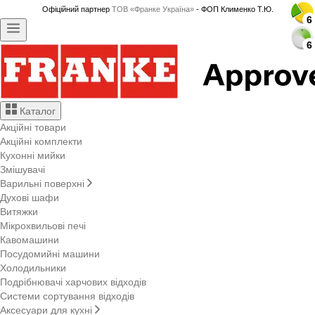
Офіційний партнер
ТОВ «Франке Україна»
- ФОП Клименко Т.Ю.
6
6
6
6
6
6
6
6
6
6
6
6
6
6
6
6
6
6
6
6
6
6
6
6
Каталог
Акційні товари
Акційні комплекти
Кухонні мийки
Змішувачі
Варильні поверхні
Духові шафи
Витяжки
Мікрохвильові печі
Кавомашини
Посудомийні машини
Холодильники
Подрібнювачі харчових відходів
Системи сортування відходів
Аксесуари для кухні