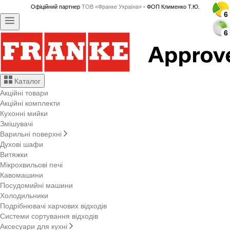
Офіційний партнер
ТОВ «Франке Україна»
- ФОП Клименко Т.Ю.
6
6
6
6
6
6
Каталог
Акційні товари
Акційні комплекти
Кухонні мийки
Змішувачі
Варильні поверхні
Духові шафи
Витяжки
Мікрохвильові печі
Кавомашини
Посудомийні машини
Холодильники
Подрібнювачі харчових відходів
Системи сортування відходів
Аксесуари для кухні