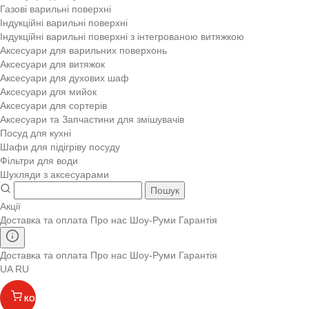
Газові варильні поверхні
Індукційні варильні поверхні
Індукційні варильні поверхні з інтегрованою витяжкою
Аксесуари для варильних поверхонь
Аксесуари для витяжок
Аксесуари для духових шаф
Аксесуари для мийок
Аксесуари для сортерів
Аксесуари та Запчастини для змішувачів
Посуд для кухні
Шафи для підігріву посуду
Фільтри для води
Шухляди з аксесуарами
Пошук
Акції
Доставка та оплата
Про нас
Шоу-Руми
Гарантія
Доставка та оплата
Про нас
Шоу-Руми
Гарантія
UA
RU
КОШИК
(
)