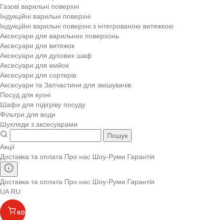
Газові варильні поверхні
Індукційні варильні поверхні
Індукційні варильні поверхні з інтегрованою витяжкою
Аксесуари для варильних поверхонь
Аксесуари для витяжок
Аксесуари для духових шаф
Аксесуари для мийок
Аксесуари для сортерів
Аксесуари та Запчастини для змішувачів
Посуд для кухні
Шафи для підігріву посуду
Фільтри для води
Шухляди з аксесуарами
Пошук
Акції
Доставка та оплата
Про нас
Шоу-Руми
Гарантія
Доставка та оплата
Про нас
Шоу-Руми
Гарантія
UA
RU
КОШИК
(
)