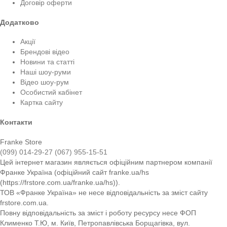
Договір оферти
Додатково
Акції
Брендові відео
Новини та статті
Наші шоу-руми
Відео шоу-рум
Особистий кабінет
Картка сайту
Контакти
Franke Store
(099) 014-29-27
(067) 955-15-51
Цей інтернет магазин являється офіційним партнером компанії
Франке Україна (офіційний сайт franke.ua/hs
(https://frstore.com.ua/franke.ua/hs)).
ТОВ «Франке Україна» не несе відповідальність за зміст сайту
frstore.com.ua.
Повну відповідальність за зміст і роботу ресурсу несе ФОП
Клименко Т.Ю, м. Київ, Петропавлівська Борщагівка, вул.