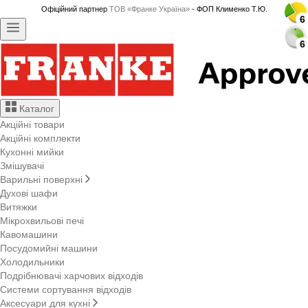
Офіційний партнер
ТОВ «Франке Україна»
- ФОП Клименко Т.Ю.
6
6
6
6
6
6
6
6
6
6
6
6
6
6
6
6
6
6
6
6
6
6
6
6
6
6
6
6
Каталог
Акційні товари
Акційні комплекти
Кухонні мийки
Змішувачі
Варильні поверхні
Духові шафи
Витяжки
Мікрохвильові печі
Кавомашини
Посудомийні машини
Холодильники
Подрібнювачі харчових відходів
Системи сортування відходів
Аксесуари для кухні