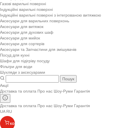
Газові варильні поверхні
Індукційні варильні поверхні
Індукційні варильні поверхні з інтегрованою витяжкою
Аксесуари для варильних поверхонь
Аксесуари для витяжок
Аксесуари для духових шаф
Аксесуари для мийок
Аксесуари для сортерів
Аксесуари та Запчастини для змішувачів
Посуд для кухні
Шафи для підігріву посуду
Фільтри для води
Шухляди з аксесуарами
Пошук
Акції
Доставка та оплата
Про нас
Шоу-Руми
Гарантія
Доставка та оплата
Про нас
Шоу-Руми
Гарантія
UA
RU
КОШИК
(
)