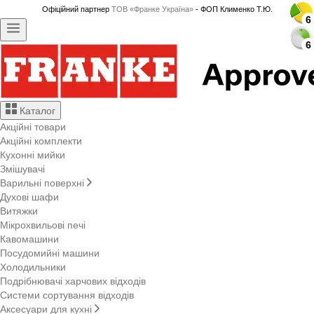
Офіційний партнер
ТОВ «Франке Україна»
- ФОП Клименко Т.Ю.
6
6
6
6
6
6
6
6
6
6
6
6
6
6
6
6
6
6
6
6
6
6
6
6
6
6
6
6
Каталог
Акційні товари
Акційні комплекти
Кухонні мийки
Змішувачі
Варильні поверхні
Духові шафи
Витяжки
Мікрохвильові печі
Кавомашини
Посудомийні машини
Холодильники
Подрібнювачі харчових відходів
Системи сортування відходів
Аксесуари для кухні