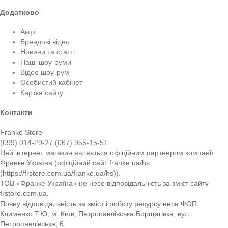
Додатково
Акції
Брендові відео
Новини та статті
Наші шоу-руми
Відео шоу-рум
Особистий кабінет
Картка сайту
Контакти
Franke Store
(099) 014-29-27
(067) 955-15-51
Цей інтернет магазин являється офіційним партнером компанії
Франке Україна (офіційний сайт franke.ua/hs
(https://frstore.com.ua/franke.ua/hs)).
ТОВ «Франке Україна» не несе відповідальність за зміст сайту
frstore.com.ua.
Повну відповідальність за зміст і роботу ресурсу несе ФОП
Клименко Т.Ю, м. Київ, Петропавлівська Борщагівка, вул.
Петропавлівська, 6.