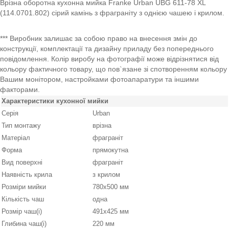
Врізна оборотна кухонна мийка Franke Urban UBG 611-78 XL
(114.0701.802) сірий камінь з фраграніту з однією чашею і крилом.
*** Виробник залишає за собою право на внесення змін до
конструкції, комплектації та дизайну приладу без попереднього
повідомлення. Колір виробу на фотографії може відрізнятися від
кольору фактичного товару, що пов`язане зі спотворенням кольору
Вашим монітором, настройками фотоапаратури та іншими
факторами.
Характеристики кухонної мийки
Серія
Urban
Тип монтажу
врізна
Матеріал
фраграніт
Форма
прямокутна
Вид поверхні
фраграніт
Наявність крила
з крилом
Розміри мийки
780х500 мм
Кількість чаш
одна
Розмір чаш(і)
491х425 мм
Глибина чаш(і)
220 мм