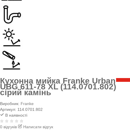
Кухонна мийка Franke Urban
UBG 611-78 XL (114.0701.802)
сірий камінь
Виробник:
Franke
Артикул:
114.0701.802
В наявності
☆ ☆ ☆ ☆ ☆
0 відгуків
Написати відгук