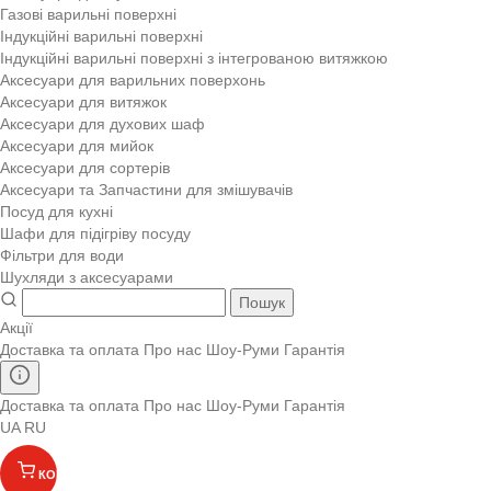
Газові варильні поверхні
Індукційні варильні поверхні
Індукційні варильні поверхні з інтегрованою витяжкою
Аксесуари для варильних поверхонь
Аксесуари для витяжок
Аксесуари для духових шаф
Аксесуари для мийок
Аксесуари для сортерів
Аксесуари та Запчастини для змішувачів
Посуд для кухні
Шафи для підігріву посуду
Фільтри для води
Шухляди з аксесуарами
Пошук
Акції
Доставка та оплата
Про нас
Шоу-Руми
Гарантія
Доставка та оплата
Про нас
Шоу-Руми
Гарантія
UA
RU
КОШИК
(
)