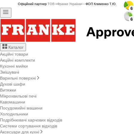
Офіційний партнер
ТОВ «Франке Україна»
- ФОП Клименко Т.Ю.
6
6
6
6
6
6
6
6
6
6
6
6
6
6
6
6
6
6
6
6
6
6
6
6
6
6
6
6
6
6
Каталог
Акційні товари
Акційні комплекти
Кухонні мийки
Змішувачі
Варильні поверхні
Духові шафи
Витяжки
Мікрохвильові печі
Кавомашини
Посудомийні машини
Холодильники
Подрібнювачі харчових відходів
Системи сортування відходів
Аксесуари для кухні