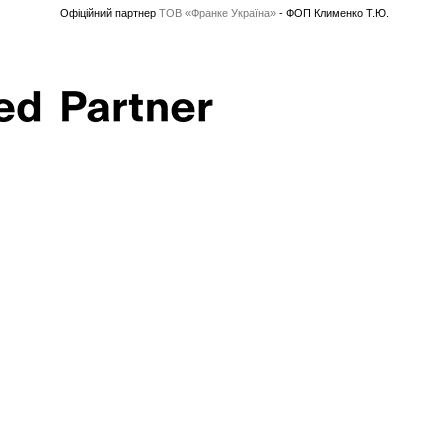
Офіційний партнер
ТОВ «Франке Україна»
- ФОП Клименко Т.Ю.