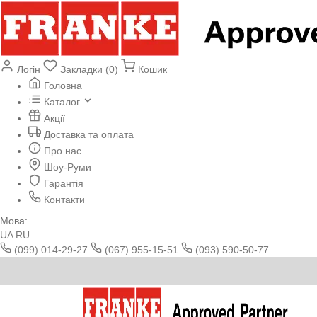
Логін
Закладки (0)
Кошик
Головна
Каталог
Акції
Доставка та оплата
Про нас
Шоу-Руми
Гарантія
Контакти
Мова:
UA
RU
(099) 014-29-27
(067) 955-15-51
(093) 590-50-77