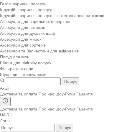
Газові варильні поверхні
Індукційні варильні поверхні
Індукційні варильні поверхні з інтегрованою витяжкою
Аксесуари для варильних поверхонь
Аксесуари для витяжок
Аксесуари для духових шаф
Аксесуари для мийок
Аксесуари для сортерів
Аксесуари та Запчастини для змішувачів
Посуд для кухні
Шафи для підігріву посуду
Фільтри для води
Шухляди з аксесуарами
Пошук
Акції
Доставка та оплата
Про нас
Шоу-Руми
Гарантія
Доставка та оплата
Про нас
Шоу-Руми
Гарантія
UA
RU
Логін
Пошук