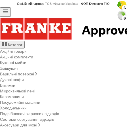
Офіційний партнер
ТОВ «Франке Україна»
- ФОП Клименко Т.Ю.
6
6
6
6
6
6
6
6
6
6
6
6
6
6
6
6
6
6
6
6
6
6
6
6
6
6
6
6
Каталог
Акційні товари
Акційні комплекти
Кухонні мийки
Змішувачі
Варильні поверхні
Духові шафи
Витяжки
Мікрохвильові печі
Кавомашини
Посудомийні машини
Холодильники
Подрібнювачі харчових відходів
Системи сортування відходів
Аксесуари для кухні