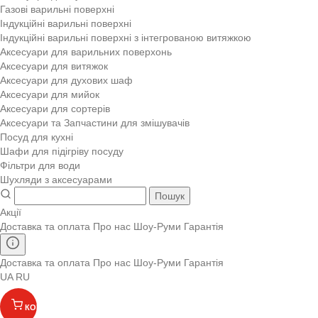
Газові варильні поверхні
Індукційні варильні поверхні
Індукційні варильні поверхні з інтегрованою витяжкою
Аксесуари для варильних поверхонь
Аксесуари для витяжок
Аксесуари для духових шаф
Аксесуари для мийок
Аксесуари для сортерів
Аксесуари та Запчастини для змішувачів
Посуд для кухні
Шафи для підігріву посуду
Фільтри для води
Шухляди з аксесуарами
Пошук
Акції
Доставка та оплата
Про нас
Шоу-Руми
Гарантія
Доставка та оплата
Про нас
Шоу-Руми
Гарантія
UA
RU
КОШИК
(
)