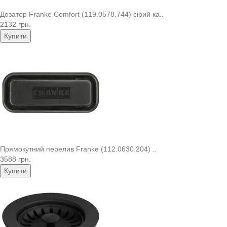
Дозатор Franke Comfort (119.0578.744) сірий ка..
2132 грн.
Купити
Прямокутний перелив Franke (112.0630.204) ..
3588 грн.
Купити