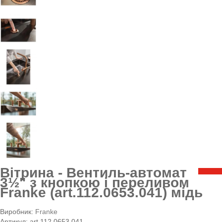
Вітрина - Вентиль-автомат
3½" з кнопкою і переливом
Franke (art.112.0653.041) мідь
Виробник:
Franke
Артикул:
art.112.0653.041