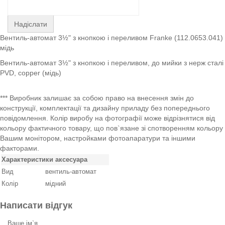
Надіслати
Вентиль-автомат 3½" з кнопкою і переливом Franke (112.0653.041)
мідь
Вентиль-автомат 3½" з кнопкою і переливом, до мийки з нерж сталі
PVD, copper (мідь)
*** Виробник залишає за собою право на внесення змін до
конструкції, комплектації та дизайну приладу без попереднього
повідомлення. Колір виробу на фотографії може відрізнятися від
кольору фактичного товару, що пов`язане зі спотворенням кольору
Вашим монітором, настройками фотоапаратури та іншими
факторами.
Характеристики аксесуара
Вид
вентиль-автомат
Колір
мідний
Написати відгук
Ваше ім`я