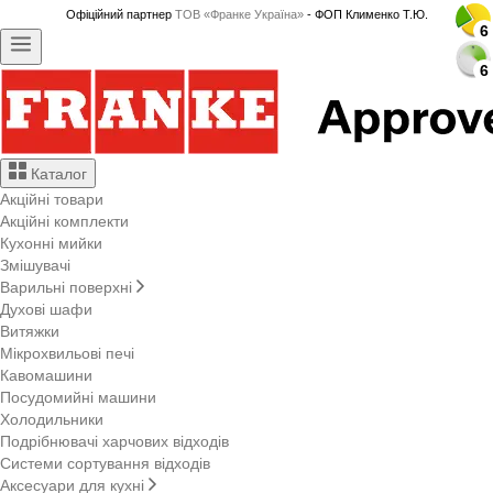
Офіційний партнер
ТОВ «Франке Україна»
- ФОП Клименко Т.Ю.
6
6
6
6
6
6
6
6
6
6
6
6
6
6
6
6
6
6
6
6
6
6
6
6
Каталог
Акційні товари
Акційні комплекти
Кухонні мийки
Змішувачі
Варильні поверхні
Духові шафи
Витяжки
Мікрохвильові печі
Кавомашини
Посудомийні машини
Холодильники
Подрібнювачі харчових відходів
Системи сортування відходів
Аксесуари для кухні