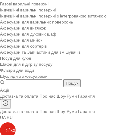
Газові варильні поверхні
Індукційні варильні поверхні
Індукційні варильні поверхні з інтегрованою витяжкою
Аксесуари для варильних поверхонь
Аксесуари для витяжок
Аксесуари для духових шаф
Аксесуари для мийок
Аксесуари для сортерів
Аксесуари та Запчастини для змішувачів
Посуд для кухні
Шафи для підігріву посуду
Фільтри для води
Шухляди з аксесуарами
Пошук
Акції
Доставка та оплата
Про нас
Шоу-Руми
Гарантія
Доставка та оплата
Про нас
Шоу-Руми
Гарантія
UA
RU
КОШИК
(
)