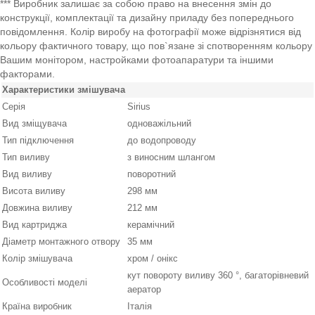
*** Виробник залишає за собою право на внесення змін до
конструкції, комплектації та дизайну приладу без попереднього
повідомлення. Колір виробу на фотографії може відрізнятися від
кольору фактичного товару, що пов`язане зі спотворенням кольору
Вашим монітором, настройками фотоапаратури та іншими
факторами.
Характеристики змішувача
Серія
Sirius
Вид зміщувача
одноважільний
Тип підключення
до водопроводу
Тип виливу
з виносним шлангом
Вид виливу
поворотний
Висота виливу
298 мм
Довжина виливу
212 мм
Вид картриджа
керамічний
Діаметр монтажного отвору
35 мм
Колір змішувача
хром / онікс
кут повороту виливу 360 °, багаторівневий
Особливості моделі
аератор
Країна виробник
Італія