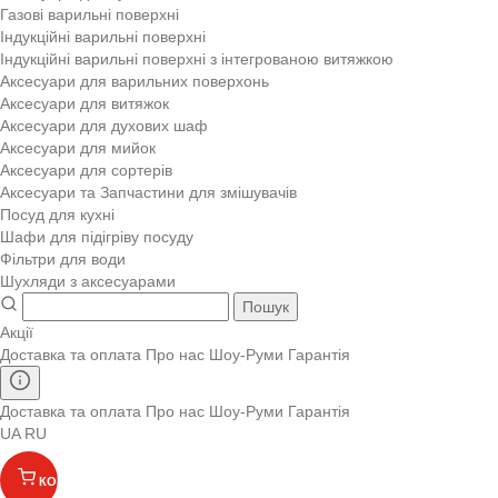
Газові варильні поверхні
Індукційні варильні поверхні
Індукційні варильні поверхні з інтегрованою витяжкою
Аксесуари для варильних поверхонь
Аксесуари для витяжок
Аксесуари для духових шаф
Аксесуари для мийок
Аксесуари для сортерів
Аксесуари та Запчастини для змішувачів
Посуд для кухні
Шафи для підігріву посуду
Фільтри для води
Шухляди з аксесуарами
Пошук
Акції
Доставка та оплата
Про нас
Шоу-Руми
Гарантія
Доставка та оплата
Про нас
Шоу-Руми
Гарантія
UA
RU
КОШИК
(
)