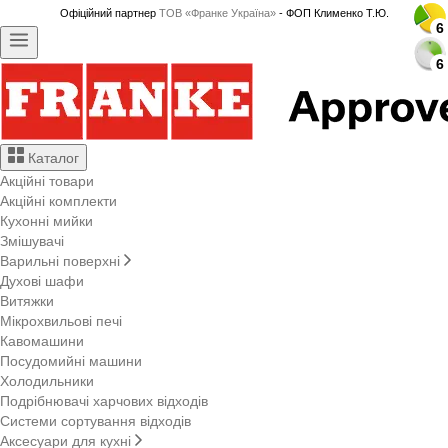
Офіційний партнер
ТОВ «Франке Україна»
- ФОП Клименко Т.Ю.
6
6
6
6
6
6
6
6
6
6
6
6
6
6
6
6
6
6
6
6
6
6
6
6
Каталог
Акційні товари
Акційні комплекти
Кухонні мийки
Змішувачі
Варильні поверхні
Духові шафи
Витяжки
Мікрохвильові печі
Кавомашини
Посудомийні машини
Холодильники
Подрібнювачі харчових відходів
Системи сортування відходів
Аксесуари для кухні