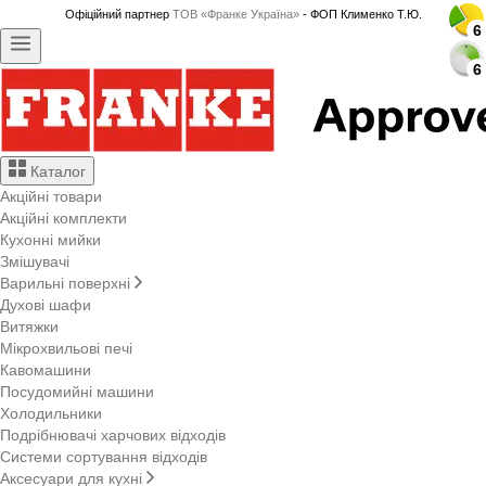
Офіційний партнер
ТОВ «Франке Україна»
- ФОП Клименко Т.Ю.
6
6
6
6
6
6
6
6
6
6
6
6
6
6
6
6
6
6
6
6
6
6
6
6
6
6
6
6
Каталог
Акційні товари
Акційні комплекти
Кухонні мийки
Змішувачі
Варильні поверхні
Духові шафи
Витяжки
Мікрохвильові печі
Кавомашини
Посудомийні машини
Холодильники
Подрібнювачі харчових відходів
Системи сортування відходів
Аксесуари для кухні