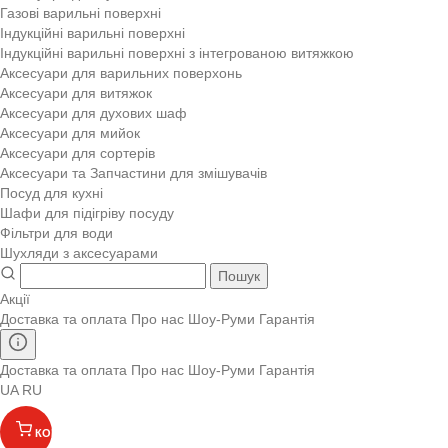
Газові варильні поверхні
Індукційні варильні поверхні
Індукційні варильні поверхні з інтегрованою витяжкою
Аксесуари для варильних поверхонь
Аксесуари для витяжок
Аксесуари для духових шаф
Аксесуари для мийок
Аксесуари для сортерів
Аксесуари та Запчастини для змішувачів
Посуд для кухні
Шафи для підігріву посуду
Фільтри для води
Шухляди з аксесуарами
Пошук
Акції
Доставка та оплата
Про нас
Шоу-Руми
Гарантія
Доставка та оплата
Про нас
Шоу-Руми
Гарантія
UA
RU
КОШИК
(
)