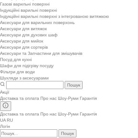
Газові варильні поверхні
Індукційні варильні поверхні
Індукційні варильні поверхні з інтегрованою витяжкою
Аксесуари для варильних поверхонь
Аксесуари для витяжок
Аксесуари для духових шаф
Аксесуари для мийок
Аксесуари для сортерів
Аксесуари та Запчастини для змішувачів
Посуд для кухні
Шафи для підігріву посуду
Фільтри для води
Шухляди з аксесуарами
Пошук
Акції
Доставка та оплата
Про нас
Шоу-Руми
Гарантія
Доставка та оплата
Про нас
Шоу-Руми
Гарантія
UA
RU
Логін
Пошук