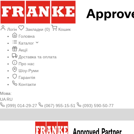
Логін
Закладки (0)
Кошик
Головна
Каталог
Акції
Доставка та оплата
Про нас
Шоу-Руми
Гарантія
Контакти
Мова:
UA
RU
(099) 014-29-27
(067) 955-15-51
(093) 590-50-77