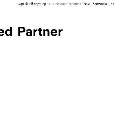
Офіційний партнер
ТОВ «Франке Україна»
- ФОП Клименко Т.Ю.