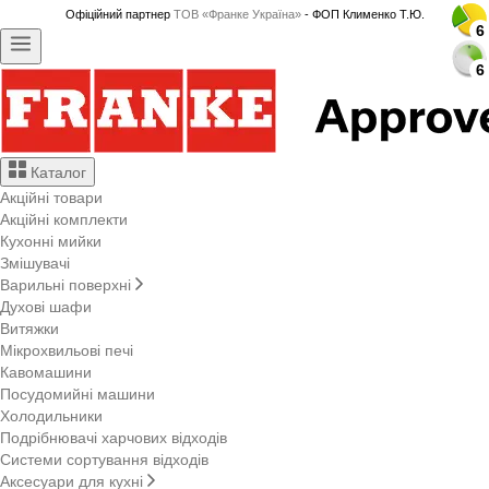
Офіційний партнер
ТОВ «Франке Україна»
- ФОП Клименко Т.Ю.
6
6
6
6
6
6
6
6
6
6
6
6
6
6
6
6
6
6
6
6
6
6
6
6
Каталог
Акційні товари
Акційні комплекти
Кухонні мийки
Змішувачі
Варильні поверхні
Духові шафи
Витяжки
Мікрохвильові печі
Кавомашини
Посудомийні машини
Холодильники
Подрібнювачі харчових відходів
Системи сортування відходів
Аксесуари для кухні