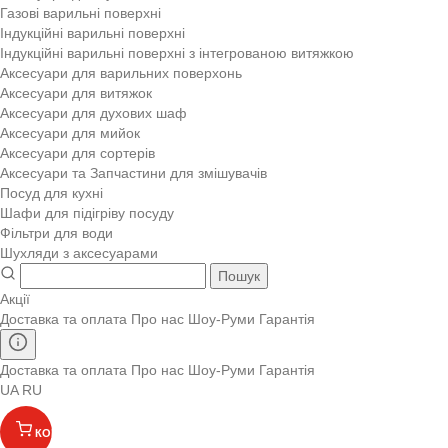
Газові варильні поверхні
Індукційні варильні поверхні
Індукційні варильні поверхні з інтегрованою витяжкою
Аксесуари для варильних поверхонь
Аксесуари для витяжок
Аксесуари для духових шаф
Аксесуари для мийок
Аксесуари для сортерів
Аксесуари та Запчастини для змішувачів
Посуд для кухні
Шафи для підігріву посуду
Фільтри для води
Шухляди з аксесуарами
Пошук
Акції
Доставка та оплата
Про нас
Шоу-Руми
Гарантія
Доставка та оплата
Про нас
Шоу-Руми
Гарантія
UA
RU
КОШИК
(
)