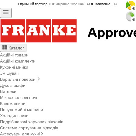
Офіційний партнер
ТОВ «Франке Україна»
- ФОП Клименко Т.Ю.
6
6
6
6
6
6
6
6
6
6
6
6
6
6
6
6
6
6
6
6
6
6
6
6
6
6
Каталог
Акційні товари
Акційні комплекти
Кухонні мийки
Змішувачі
Варильні поверхні
Духові шафи
Витяжки
Мікрохвильові печі
Кавомашини
Посудомийні машини
Холодильники
Подрібнювачі харчових відходів
Системи сортування відходів
Аксесуари для кухні