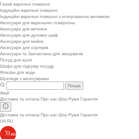
Газові варильні поверхні
Індукційні варильні поверхні
Індукційні варильні поверхні з інтегрованою витяжкою
Аксесуари для варильних поверхонь
Аксесуари для витяжок
Аксесуари для духових шаф
Аксесуари для мийок
Аксесуари для сортерів
Аксесуари та Запчастини для змішувачів
Посуд для кухні
Шафи для підігріву посуду
Фільтри для води
Шухляди з аксесуарами
Пошук
Акції
Доставка та оплата
Про нас
Шоу-Руми
Гарантія
Доставка та оплата
Про нас
Шоу-Руми
Гарантія
UA
RU
КОШИК
(
)