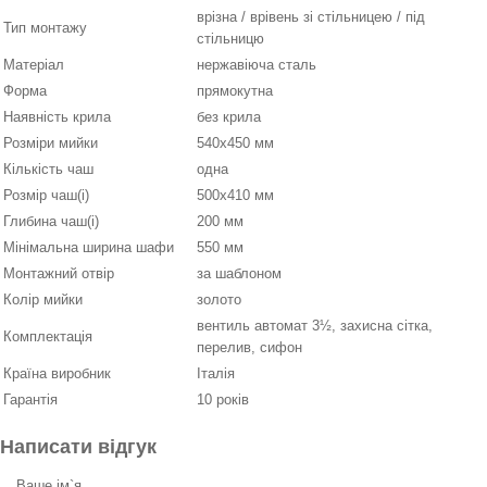
врізна / врівень зі стільницею / під
Тип монтажу
стільницю
Матеріал
нержавіюча сталь
Форма
прямокутна
Наявність крила
без крила
Розміри мийки
540х450 мм
Кількість чаш
одна
Розмір чаш(і)
500х410 мм
Глибина чаш(і)
200 мм
Мінімальна ширина шафи
550 мм
Монтажний отвір
за шаблоном
Колір мийки
золото
вентиль автомат 3½, захисна сітка,
Комплектація
перелив, сифон
Країна виробник
Італія
Гарантія
10 років
Написати відгук
Ваше ім`я