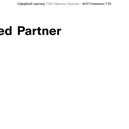
Офіційний партнер
ТОВ «Франке Україна»
- ФОП Клименко Т.Ю.