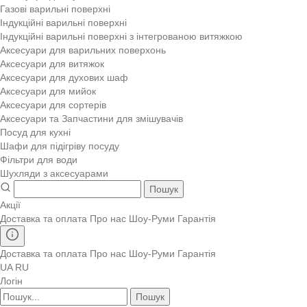
Газові варильні поверхні
Індукційні варильні поверхні
Індукційні варильні поверхні з інтегрованою витяжкою
Аксесуари для варильних поверхонь
Аксесуари для витяжок
Аксесуари для духових шаф
Аксесуари для мийок
Аксесуари для сортерів
Аксесуари та Запчастини для змішувачів
Посуд для кухні
Шафи для підігріву посуду
Фільтри для води
Шухляди з аксесуарами
Пошук
Акції
Доставка та оплата
Про нас
Шоу-Руми
Гарантія
Доставка та оплата
Про нас
Шоу-Руми
Гарантія
UA
RU
Логін
Пошук