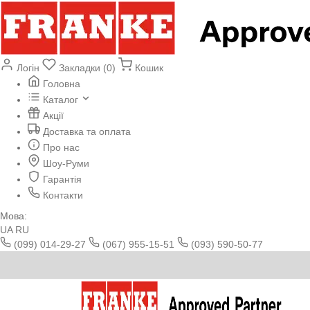
Логін
Закладки (0)
Кошик
Головна
Каталог
Акції
Доставка та оплата
Про нас
Шоу-Руми
Гарантія
Контакти
Мова:
UA
RU
(099) 014-29-27
(067) 955-15-51
(093) 590-50-77