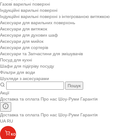
Газові варильні поверхні
Індукційні варильні поверхні
Індукційні варильні поверхні з інтегрованою витяжкою
Аксесуари для варильних поверхонь
Аксесуари для витяжок
Аксесуари для духових шаф
Аксесуари для мийок
Аксесуари для сортерів
Аксесуари та Запчастини для змішувачів
Посуд для кухні
Шафи для підігріву посуду
Фільтри для води
Шухляди з аксесуарами
Пошук
Акції
Доставка та оплата
Про нас
Шоу-Руми
Гарантія
Доставка та оплата
Про нас
Шоу-Руми
Гарантія
UA
RU
КОШИК
(
)