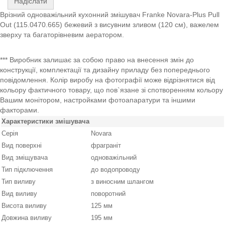
Надіслати
Врізний одноважільний кухонний змішувач Franke Novara-Plus Pull
Out (115.0470.665) бежевий з висувним зливом (120 см), важелем
зверху та багаторівневим аератором.
*** Виробник залишає за собою право на внесення змін до
конструкції, комплектації та дизайну приладу без попереднього
повідомлення. Колір виробу на фотографії може відрізнятися від
кольору фактичного товару, що пов`язане зі спотворенням кольору
Вашим монітором, настройками фотоапаратури та іншими
факторами.
Характеристики змішувача
Серія
Novara
Вид поверхні
фраграніт
Вид зміщувача
одноважільний
Тип підключення
до водопроводу
Тип виливу
з виносним шлангом
Вид виливу
поворотний
Висота виливу
125 мм
Довжина виливу
195 мм