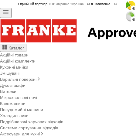
Офіційний партнер
ТОВ «Франке Україна»
- ФОП Клименко Т.Ю.
6
6
6
6
6
6
6
6
6
6
6
6
6
6
6
6
6
6
6
6
6
6
6
6
6
6
6
6
Каталог
Акційні товари
Акційні комплекти
Кухонні мийки
Змішувачі
Варильні поверхні
Духові шафи
Витяжки
Мікрохвильові печі
Кавомашини
Посудомийні машини
Холодильники
Подрібнювачі харчових відходів
Системи сортування відходів
Аксесуари для кухні