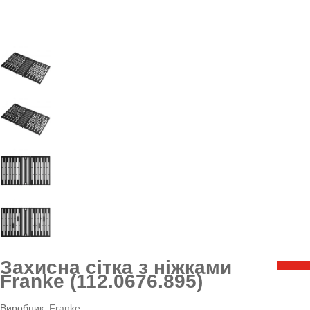
Захисна сітка з ніжками
Franke (112.0676.895)
Виробник:
Franke