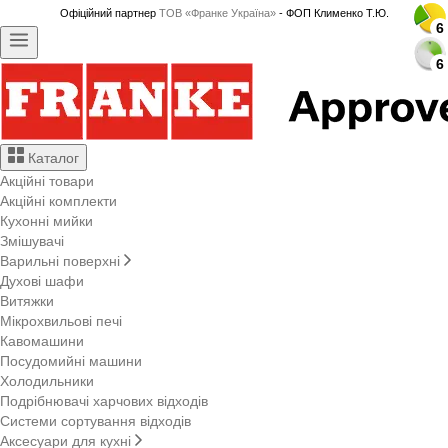
Офіційний партнер
ТОВ «Франке Україна»
- ФОП Клименко Т.Ю.
6
6
6
6
6
6
6
6
6
6
6
6
6
6
6
6
6
6
6
6
6
6
6
6
6
6
6
6
Каталог
Акційні товари
Акційні комплекти
Кухонні мийки
Змішувачі
Варильні поверхні
Духові шафи
Витяжки
Мікрохвильові печі
Кавомашини
Посудомийні машини
Холодильники
Подрібнювачі харчових відходів
Системи сортування відходів
Аксесуари для кухні