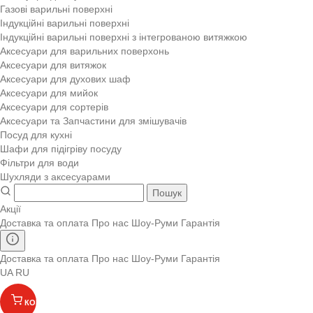
Газові варильні поверхні
Індукційні варильні поверхні
Індукційні варильні поверхні з інтегрованою витяжкою
Аксесуари для варильних поверхонь
Аксесуари для витяжок
Аксесуари для духових шаф
Аксесуари для мийок
Аксесуари для сортерів
Аксесуари та Запчастини для змішувачів
Посуд для кухні
Шафи для підігріву посуду
Фільтри для води
Шухляди з аксесуарами
Пошук
Акції
Доставка та оплата
Про нас
Шоу-Руми
Гарантія
Доставка та оплата
Про нас
Шоу-Руми
Гарантія
UA
RU
КОШИК
(
)