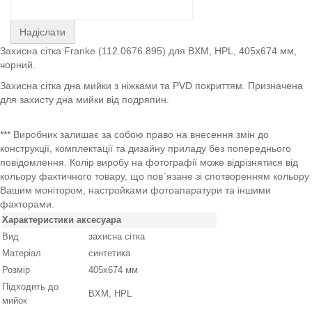
Надіслати
Захисна сітка Franke (112.0676.895) для BXM, HPL, 405х674 мм,
чорний.
Захисна сітка дна мийки з ніжками та PVD покриттям. Призначена
для захисту дна мийки від подряпин.
*** Виробник залишає за собою право на внесення змін до
конструкції, комплектації та дизайну приладу без попереднього
повідомлення. Колір виробу на фотографії може відрізнятися від
кольору фактичного товару, що пов`язане зі спотворенням кольору
Вашим монітором, настройками фотоапаратури та іншими
факторами.
Характеристики аксесуара
Вид
захисна сітка
Матеріал
синтетика
Розмір
405х674 мм
Підходить до
BXM, HPL
мийок