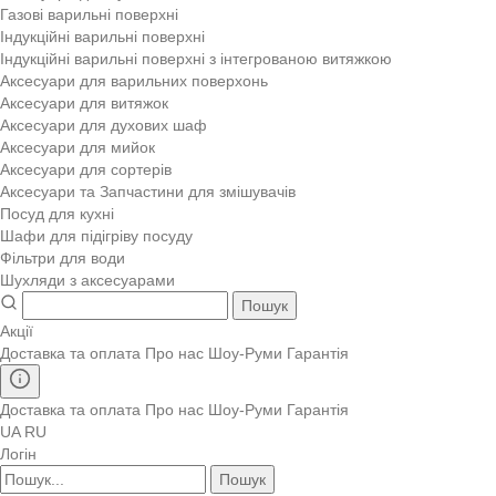
Газові варильні поверхні
Індукційні варильні поверхні
Індукційні варильні поверхні з інтегрованою витяжкою
Аксесуари для варильних поверхонь
Аксесуари для витяжок
Аксесуари для духових шаф
Аксесуари для мийок
Аксесуари для сортерів
Аксесуари та Запчастини для змішувачів
Посуд для кухні
Шафи для підігріву посуду
Фільтри для води
Шухляди з аксесуарами
Пошук
Акції
Доставка та оплата
Про нас
Шоу-Руми
Гарантія
Доставка та оплата
Про нас
Шоу-Руми
Гарантія
UA
RU
Логін
Пошук