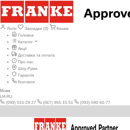
Логін
Закладки (0)
Кошик
Головна
Каталог
Акції
Доставка та оплата
Про нас
Шоу-Руми
Гарантія
Контакти
Мова:
UA
RU
(099) 014-29-27
(067) 955-15-51
(093) 590-50-77