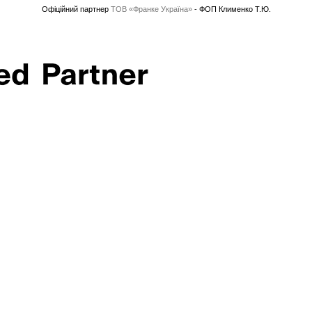
Офіційний партнер
ТОВ «Франке Україна»
- ФОП Клименко Т.Ю.