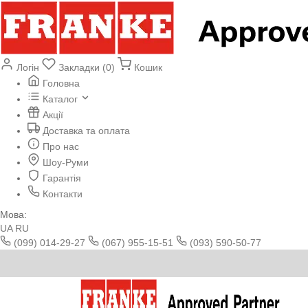
Логін
Закладки (0)
Кошик
Головна
Каталог
Акції
Доставка та оплата
Про нас
Шоу-Руми
Гарантія
Контакти
Мова:
UA
RU
(099) 014-29-27
(067) 955-15-51
(093) 590-50-77