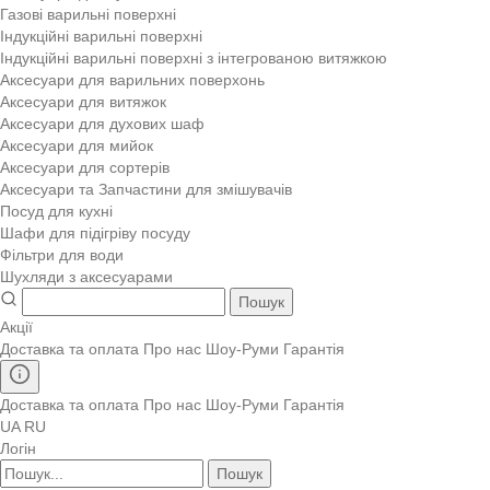
Газові варильні поверхні
Індукційні варильні поверхні
Індукційні варильні поверхні з інтегрованою витяжкою
Аксесуари для варильних поверхонь
Аксесуари для витяжок
Аксесуари для духових шаф
Аксесуари для мийок
Аксесуари для сортерів
Аксесуари та Запчастини для змішувачів
Посуд для кухні
Шафи для підігріву посуду
Фільтри для води
Шухляди з аксесуарами
Пошук
Акції
Доставка та оплата
Про нас
Шоу-Руми
Гарантія
Доставка та оплата
Про нас
Шоу-Руми
Гарантія
UA
RU
Логін
Пошук