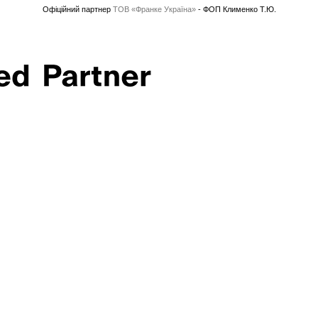
Офіційний партнер
ТОВ «Франке Україна»
- ФОП Клименко Т.Ю.