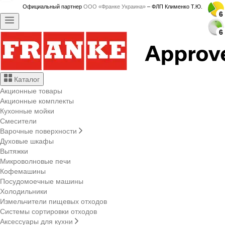
Официальный партнер
ООО «Франке Украина»
– ФЛП Клименко Т.Ю.
6
6
6
6
6
6
6
6
6
6
6
6
6
6
6
6
6
6
6
6
6
6
6
6
6
6
6
6
6
6
Каталог
Акционные товары
Акционные комплекты
Кухонные мойки
Смесители
Варочные поверхности
Духовые шкафы
Вытяжки
Микроволновые печи
Кофемашины
Посудомоечные машины
Холодильники
Измельчители пищевых отходов
Системы сортировки отходов
Аксессуары для кухни