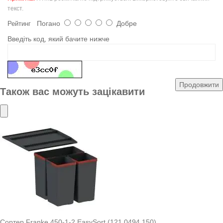
текст.
Погано
Добре
Рейтинг
Введіть код, який бачите нижче
Продовжити
Також вас можуть зацікавити
Сортер Franke 450-1-2 EasySort (121.0494.150)