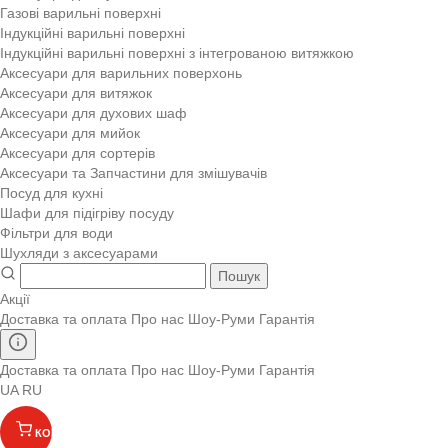
Газові варильні поверхні
Індукційні варильні поверхні
Індукційні варильні поверхні з інтегрованою витяжкою
Аксесуари для варильних поверхонь
Аксесуари для витяжок
Аксесуари для духових шаф
Аксесуари для мийок
Аксесуари для сортерів
Аксесуари та Запчастини для змішувачів
Посуд для кухні
Шафи для підігріву посуду
Фільтри для води
Шухляди з аксесуарами
Пошук
Акції
Доставка та оплата
Про нас
Шоу-Руми
Гарантія
Доставка та оплата
Про нас
Шоу-Руми
Гарантія
UA
RU
КОШИК
(
)