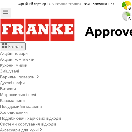
Офіційний партнер
ТОВ «Франке Україна»
- ФОП Клименко Т.Ю.
6
6
6
6
6
6
6
6
6
6
6
6
6
6
6
6
6
6
6
6
6
6
6
6
6
6
6
6
Каталог
Акційні товари
Акційні комплекти
Кухонні мийки
Змішувачі
Варильні поверхні
Духові шафи
Витяжки
Мікрохвильові печі
Кавомашини
Посудомийні машини
Холодильники
Подрібнювачі харчових відходів
Системи сортування відходів
Аксесуари для кухні