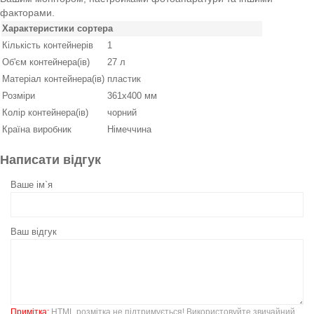
факторами.
Характеристики сортера
Кількість контейнерів
1
Об'єм контейнера(ів)
27 л
Матеріал контейнера(ів)
пластик
Розміри
361х400 мм
Колір контейнера(ів)
чорний
Країна виробник
Німеччина
Написати відгук
Ваше ім`я
Ваш відгук
Примітка:
HTML розмітка не підтримується! Використовуйте звичайний