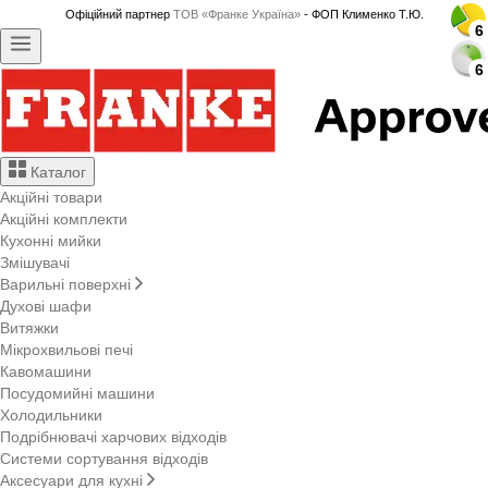
Офіційний партнер
ТОВ «Франке Україна»
- ФОП Клименко Т.Ю.
6
6
6
6
6
6
6
6
6
6
6
6
6
6
6
6
6
6
6
6
6
6
6
6
Каталог
Акційні товари
Акційні комплекти
Кухонні мийки
Змішувачі
Варильні поверхні
Духові шафи
Витяжки
Мікрохвильові печі
Кавомашини
Посудомийні машини
Холодильники
Подрібнювачі харчових відходів
Системи сортування відходів
Аксесуари для кухні