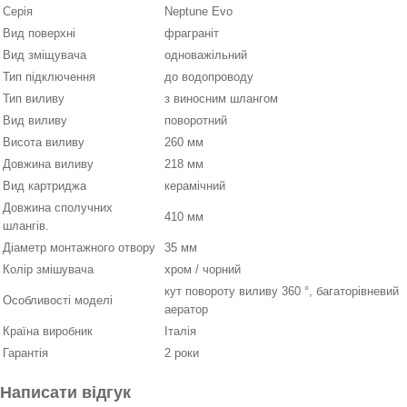
Серія
Neptune Evo
Вид поверхні
фраграніт
Вид зміщувача
одноважільний
Тип підключення
до водопроводу
Тип виливу
з виносним шлангом
Вид виливу
поворотний
Висота виливу
260 мм
Довжина виливу
218 мм
Вид картриджа
керамічний
Довжина сполучних
410 мм
шлангів.
Діаметр монтажного отвору
35 мм
Колір змішувача
хром / чорний
кут повороту виливу 360 °, багаторівневий
Особливості моделі
аератор
Країна виробник
Італія
Гарантія
2 роки
Написати відгук