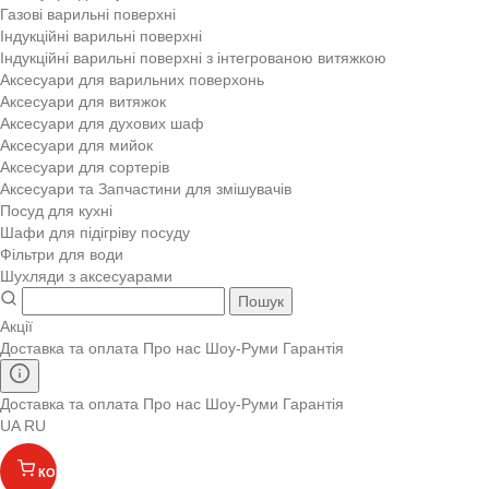
Газові варильні поверхні
Індукційні варильні поверхні
Індукційні варильні поверхні з інтегрованою витяжкою
Аксесуари для варильних поверхонь
Аксесуари для витяжок
Аксесуари для духових шаф
Аксесуари для мийок
Аксесуари для сортерів
Аксесуари та Запчастини для змішувачів
Посуд для кухні
Шафи для підігріву посуду
Фільтри для води
Шухляди з аксесуарами
Пошук
Акції
Доставка та оплата
Про нас
Шоу-Руми
Гарантія
Доставка та оплата
Про нас
Шоу-Руми
Гарантія
UA
RU
КОШИК
(
)