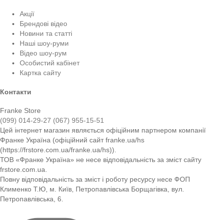
Акції
Брендові відео
Новини та статті
Наші шоу-руми
Відео шоу-рум
Особистий кабінет
Картка сайту
Контакти
Franke Store
(099) 014-29-27
(067) 955-15-51
Цей інтернет магазин являється офіційним партнером компанії
Франке Україна (офіційний сайт franke.ua/hs
(https://frstore.com.ua/franke.ua/hs)).
ТОВ «Франке Україна» не несе відповідальність за зміст сайту
frstore.com.ua.
Повну відповідальність за зміст і роботу ресурсу несе ФОП
Клименко Т.Ю, м. Київ, Петропавлівська Борщагівка, вул.
Петропавлівська, 6.