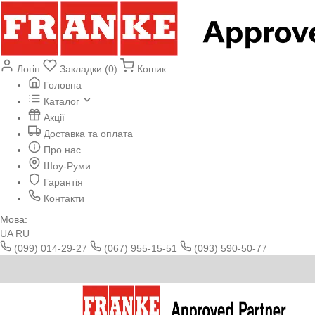
Логін
Закладки (0)
Кошик
Головна
Каталог
Акції
Доставка та оплата
Про нас
Шоу-Руми
Гарантія
Контакти
Мова:
UA
RU
(099) 014-29-27
(067) 955-15-51
(093) 590-50-77