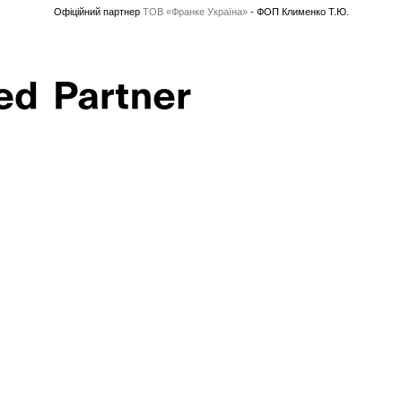
Офіційний партнер
ТОВ «Франке Україна»
- ФОП Клименко Т.Ю.