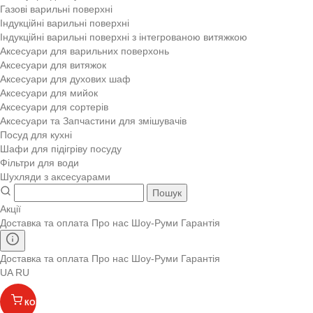
Газові варильні поверхні
Індукційні варильні поверхні
Індукційні варильні поверхні з інтегрованою витяжкою
Аксесуари для варильних поверхонь
Аксесуари для витяжок
Аксесуари для духових шаф
Аксесуари для мийок
Аксесуари для сортерів
Аксесуари та Запчастини для змішувачів
Посуд для кухні
Шафи для підігріву посуду
Фільтри для води
Шухляди з аксесуарами
Пошук
Акції
Доставка та оплата
Про нас
Шоу-Руми
Гарантія
Доставка та оплата
Про нас
Шоу-Руми
Гарантія
UA
RU
КОШИК
(
)