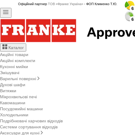
Офіційний партнер
ТОВ «Франке Україна»
- ФОП Клименко Т.Ю.
6
6
6
6
6
6
6
6
6
6
6
6
6
6
6
6
6
6
6
6
6
6
6
6
6
6
6
6
Каталог
Акційні товари
Акційні комплекти
Кухонні мийки
Змішувачі
Варильні поверхні
Духові шафи
Витяжки
Мікрохвильові печі
Кавомашини
Посудомийні машини
Холодильники
Подрібнювачі харчових відходів
Системи сортування відходів
Аксесуари для кухні