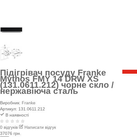
Підігрівач посуду Franke
Mythos FMY 14 DRW XS
(131.0611.212) чорне скло /
нержавіюча сталь
Виробник:
Franke
Артикул:
131.0611.212
В наявності
☆ ☆ ☆ ☆ ☆
0 відгуків
Написати відгук
37076 грн.