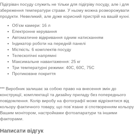
Підігрівач посуду служить не тільки для підігріву посуду, але і для
збереження температури страви. У ньому можна розморожувати
продукти. Невеликий, але дуже корисний пристрій на вашій кухні.
Об'єм камери: 16 л
Електронне керування
Автоматичне відкривання одним натисканням
Індикатор роботи на передній панелі
Місткість: 6 комплектів посуду
Телескопічні напрямні
Максимальне навантаження: 25 кг
Три температурні режими: 40C, 60С, 75C
Протиковзне покриття
*** Виробник залишає за собою право на внесення змін до
конструкції, комплектації та дизайну приладу без попереднього
повідомлення. Колір виробу на фотографії може відрізнятися від
кольору фактичного товару, що пов`язане зі спотворенням кольору
Вашим монітором, настройками фотоапаратури та іншими
факторами.
Написати відгук