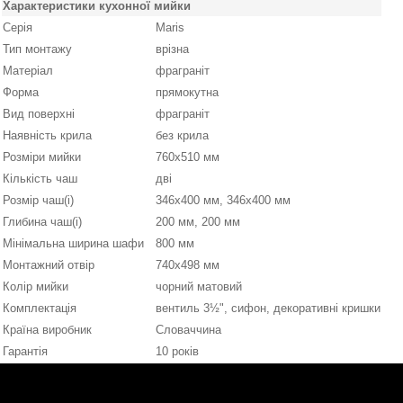
Характеристики кухонної мийки
Серія
Maris
Тип монтажу
врізна
Матеріал
фраграніт
Форма
прямокутна
Вид поверхні
фраграніт
Наявність крила
без крила
Розміри мийки
760x510 мм
Кількість чаш
дві
Розмір чаш(і)
346x400 мм, 346x400 мм
Глибина чаш(і)
200 мм, 200 мм
Мінімальна ширина шафи
800 мм
Монтажний отвір
740x498 мм
Колір мийки
чорний матовий
Комплектація
вентиль 3½", сифон, декоративні кришки
Країна виробник
Словаччина
Гарантія
10 років