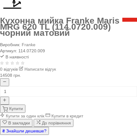
Кухонна мийка Franke Maris
MRG 620 TL (114.0720.009)
чорний матовий
Виробник:
Franke
Артикул:
114.0720.009
В наявності
☆ ☆ ☆ ☆ ☆
0 відгуків
Написати відгук
14508 грн.
Купити
Купити за один клік
Купити в кредит
В закладки
До порівняння
₴ Знайшли дешевше?