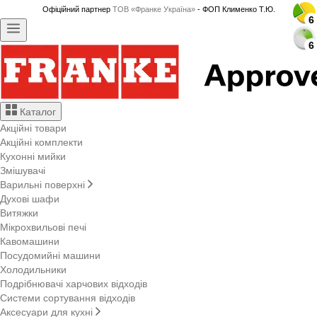
Офіційний партнер
ТОВ «Франке Україна»
- ФОП Клименко Т.Ю.
6
6
6
6
6
6
6
6
6
6
6
6
6
6
6
6
6
6
6
6
6
6
6
6
6
6
6
6
Каталог
Акційні товари
Акційні комплекти
Кухонні мийки
Змішувачі
Варильні поверхні
Духові шафи
Витяжки
Мікрохвильові печі
Кавомашини
Посудомийні машини
Холодильники
Подрібнювачі харчових відходів
Системи сортування відходів
Аксесуари для кухні