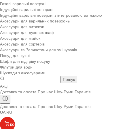
Газові варильні поверхні
Індукційні варильні поверхні
Індукційні варильні поверхні з інтегрованою витяжкою
Аксесуари для варильних поверхонь
Аксесуари для витяжок
Аксесуари для духових шаф
Аксесуари для мийок
Аксесуари для сортерів
Аксесуари та Запчастини для змішувачів
Посуд для кухні
Шафи для підігріву посуду
Фільтри для води
Шухляди з аксесуарами
Пошук
Акції
Доставка та оплата
Про нас
Шоу-Руми
Гарантія
Доставка та оплата
Про нас
Шоу-Руми
Гарантія
UA
RU
КОШИК
(
)